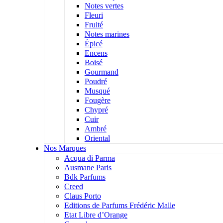
Notes vertes
Fleuri
Fruité
Notes marines
Épicé
Encens
Boisé
Gourmand
Poudré
Musqué
Fougère
Chypré
Cuir
Ambré
Oriental
Nos Marques
Acqua di Parma
Ausmane Paris
Bdk Parfums
Creed
Claus Porto
Editions de Parfums Frédéric Malle
Etat Libre d’Orange