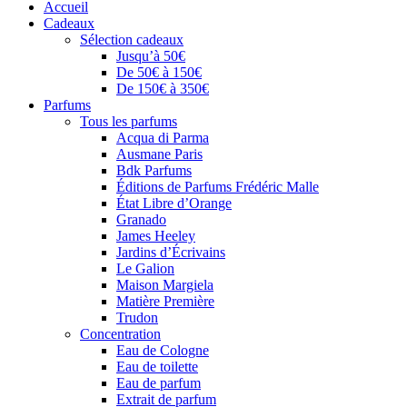
Accueil
Cadeaux
Sélection cadeaux
Jusqu’à 50€
De 50€ à 150€
De 150€ à 350€
Parfums
Tous les parfums
Acqua di Parma
Ausmane Paris
Bdk Parfums
Éditions de Parfums Frédéric Malle
État Libre d’Orange
Granado
James Heeley
Jardins d’Écrivains
Le Galion
Maison Margiela
Matière Première
Trudon
Concentration
Eau de Cologne
Eau de toilette
Eau de parfum
Extrait de parfum