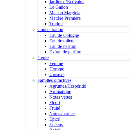
Jardins d’Écrivains
Le Galion
Maison Margiela
Matière Première
Trudon
Concentration
Eau de Cologne
Eau de toilette
Eau de parfum
Extrait de parfum
Genre
Femme
Homme
Unisexe
Familles olfactives
Agrumes/Hespéridé
Aromatique
Notes vertes
Fleuri
Fruité
Notes marines
Épicé
Encens