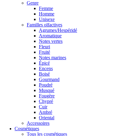
Genre
Femme
Homme
Unisexe
Familles olfactives
Agrumes/Hespéridé
Aromatique
Notes vertes
Fleuri
Fruité
Notes marines
Épicé
Encens
Boisé
Gourmand
Poudré
Musqué
Fougère
Chypré
Cuir
Ambré
Oriental
Accessoires
Cosmétiques
Tous les cosmétiques