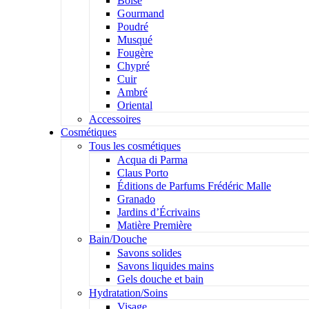
Boisé
Gourmand
Poudré
Musqué
Fougère
Chypré
Cuir
Ambré
Oriental
Accessoires
Cosmétiques
Tous les cosmétiques
Acqua di Parma
Claus Porto
Éditions de Parfums Frédéric Malle
Granado
Jardins d’Écrivains
Matière Première
Bain/Douche
Savons solides
Savons liquides mains
Gels douche et bain
Hydratation/Soins
Visage