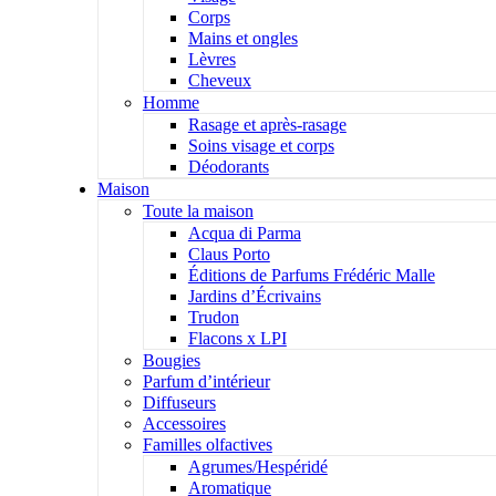
Corps
Mains et ongles
Lèvres
Cheveux
Homme
Rasage et après-rasage
Soins visage et corps
Déodorants
Maison
Toute la maison
Acqua di Parma
Claus Porto
Éditions de Parfums Frédéric Malle
Jardins d’Écrivains
Trudon
Flacons x LPI
Bougies
Parfum d’intérieur
Diffuseurs
Accessoires
Familles olfactives
Agrumes/Hespéridé
Aromatique