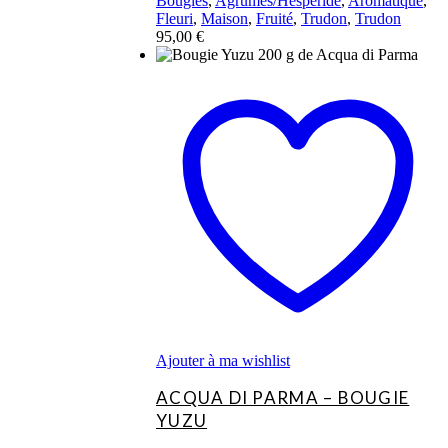
Bougies
,
Agrumes/Hespéridé
,
Aromatique
,
Fleuri
,
Maison
,
Fruité
,
Trudon
,
Trudon
95,00
€
Ajouter à ma wishlist
ACQUA DI PARMA – BOUGIE
YUZU