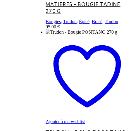
MATIERES – BOUGIE TADINE
270 G
Bougies
,
Trudon
,
Épicé
,
Boisé
,
Trudon
95,00
€
Ajouter à ma wishlist