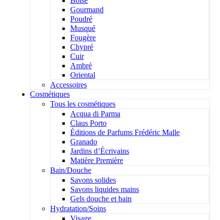
Boisé
Gourmand
Poudré
Musqué
Fougère
Chypré
Cuir
Ambré
Oriental
Accessoires
Cosmétiques
Tous les cosmétiques
Acqua di Parma
Claus Porto
Éditions de Parfums Frédéric Malle
Granado
Jardins d’Écrivains
Matière Première
Bain/Douche
Savons solides
Savons liquides mains
Gels douche et bain
Hydratation/Soins
Visage