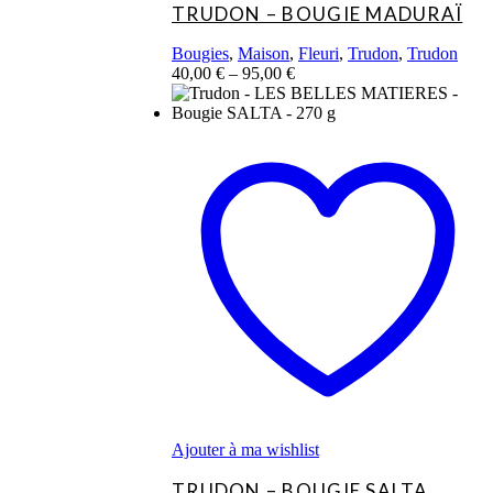
TRUDON – BOUGIE MADURAÏ
Bougies
,
Maison
,
Fleuri
,
Trudon
,
Trudon
40,00
€
–
95,00
€
Ce
produit
a
plusieurs
variations.
Les
options
peuvent
être
choisies
sur
la
page
du
produit
Ajouter à ma wishlist
TRUDON – BOUGIE SALTA