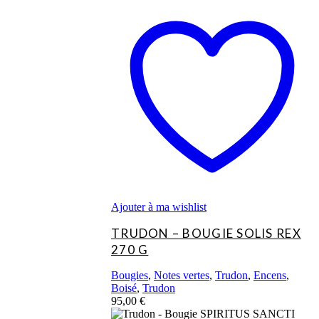
Ajouter à ma wishlist
TRUDON – BOUGIE SOLIS REX
270 G
Bougies
,
Notes vertes
,
Trudon
,
Encens
,
Boisé
,
Trudon
95,00
€