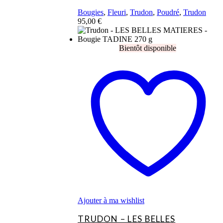
Bougies
,
Fleuri
,
Trudon
,
Poudré
,
Trudon
95,00
€
Ajouter à ma wishlist
TRUDON – LES BELLES