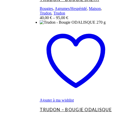
Bougies
,
Agrumes/Hespéridé
,
Maison
,
Trudon
,
Trudon
40,00
€
–
95,00
€
Ce
produit
a
plusieurs
variations.
Les
options
peuvent
être
choisies
sur
la
page
du
produit
Ajouter à ma wishlist
TRUDON – BOUGIE ODALISQUE