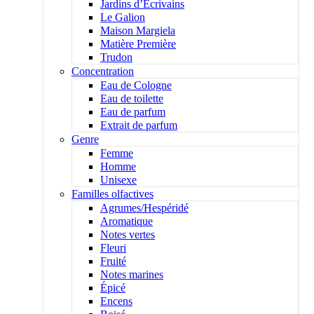
Jardins d’Écrivains
Le Galion
Maison Margiela
Matière Première
Trudon
Concentration
Eau de Cologne
Eau de toilette
Eau de parfum
Extrait de parfum
Genre
Femme
Homme
Unisexe
Familles olfactives
Agrumes/Hespéridé
Aromatique
Notes vertes
Fleuri
Fruité
Notes marines
Épicé
Encens