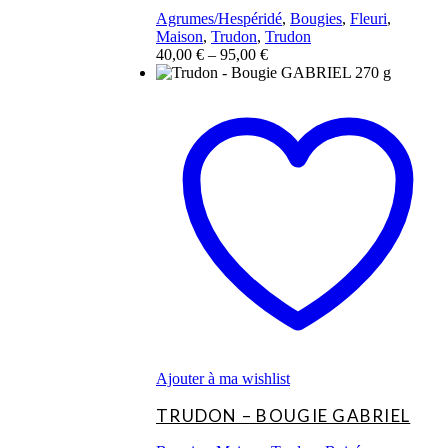
Agrumes/Hespéridé
,
Bougies
,
Fleuri
,
Maison
,
Trudon
,
Trudon
40,00
€
–
95,00
€
Ce
produit
a
plusieurs
variations.
Les
options
peuvent
être
choisies
sur
la
page
du
produit
Ajouter à ma wishlist
TRUDON – BOUGIE GABRIEL