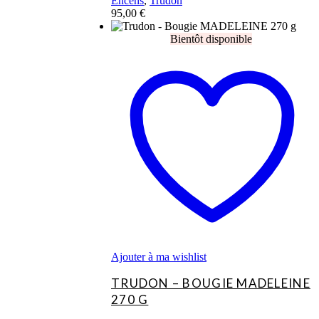
Encens
,
Trudon
95,00
€
Ajouter à ma wishlist
TRUDON – BOUGIE MADELEINE
270 G