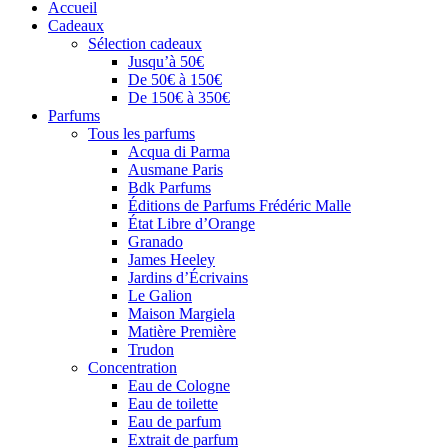
Accueil
Cadeaux
Sélection cadeaux
Jusqu’à 50€
De 50€ à 150€
De 150€ à 350€
Parfums
Tous les parfums
Acqua di Parma
Ausmane Paris
Bdk Parfums
Éditions de Parfums Frédéric Malle
État Libre d’Orange
Granado
James Heeley
Jardins d’Écrivains
Le Galion
Maison Margiela
Matière Première
Trudon
Concentration
Eau de Cologne
Eau de toilette
Eau de parfum
Extrait de parfum