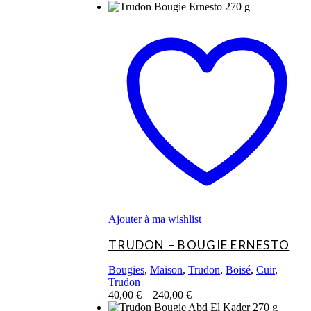
Ce
produit
a
plusieurs
variations.
Les
options
peuvent
être
choisies
sur
la
page
du
produit
Ajouter à ma wishlist
TRUDON – BOUGIE ERNESTO
Bougies
,
Maison
,
Trudon
,
Boisé
,
Cuir
,
Trudon
40,00
€
–
240,00
€