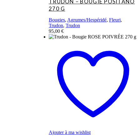
TRUDON – BOUGIE POSITANO
270 G
Bougies
,
Agrumes/Hespéridé
,
Fleuri
,
Trudon
,
Trudon
95,00
€
Ajouter à ma wishlist