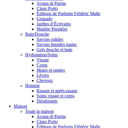
Acqua di Parma
Claus Porto
Éditions de Parfums Frédéric Malle
Granado
Jardins d’Écrivains
Matière Première
Bain/Douche
Savons solides
Savons liquides mains
Gels douche et bain
Hydratation/Soins
Visage
Corps
Mains et ongles
Lèvres
Cheveux
Homme
Rasage et après-rasage
Soins visage et corps
Déodorants
Maison
Toute la maison
Acqua di Parma
Claus Porto
Éditions de Parfums Frédéric Malle