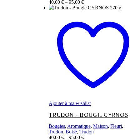
40,00
€
–
95,00
€
Ce
produit
a
plusieurs
variations.
Les
options
peuvent
être
choisies
sur
la
page
du
produit
Ajouter à ma wishlist
TRUDON – BOUGIE CYRNOS
Bougies
,
Aromatique
,
Maison
,
Fleuri
,
Trudon
,
Boisé
,
Trudon
40,00
€
–
95,00
€