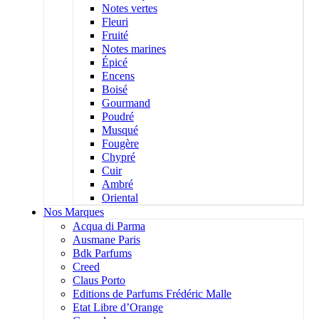
Notes vertes
Fleuri
Fruité
Notes marines
Épicé
Encens
Boisé
Gourmand
Poudré
Musqué
Fougère
Chypré
Cuir
Ambré
Oriental
Nos Marques
Acqua di Parma
Ausmane Paris
Bdk Parfums
Creed
Claus Porto
Editions de Parfums Frédéric Malle
Etat Libre d’Orange