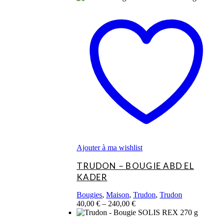
Ce
produit
a
plusieurs
variations.
Les
options
peuvent
être
choisies
sur
la
page
du
produit
Ajouter à ma wishlist
TRUDON – BOUGIE ABD EL
KADER
Bougies
,
Maison
,
Trudon
,
Trudon
40,00
€
–
240,00
€