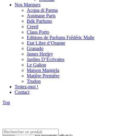
Nos Marques
Acqua di Parma
Ausmane Paris
Bdk Parfums
Creed
Claus Porto
Editions de Parfums Frédéric Malle
Etat Libre d’Orange
Granado
James Heeley
Jardins D’Écrivains
Le Galion
Maison Margiela
Matière Première
Trudon
Testez-moi !
Contact
Top
Rechercher:
Trié