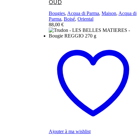
OUD
Bougies
,
Acqua di Parma
,
Maison
,
Acqua di
Parma
,
Boisé
,
Oriental
88,00
€
Ce
produit
a
plusieurs
variations.
Les
options
peuvent
être
choisies
sur
la
page
du
produit
Ajouter à ma wishlist