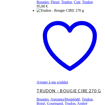
Bougies
,
Fleuri
,
Trudon
,
Cuir
,
Trudon
95,00
€
Ajouter à ma wishlist
TRUDON – BOUGIE CIRE 270 G
Bougies
,
Agrumes/Hespéridé
,
Trudon
,
Boisé
,
Gourmand
,
Trudon
,
Ambré