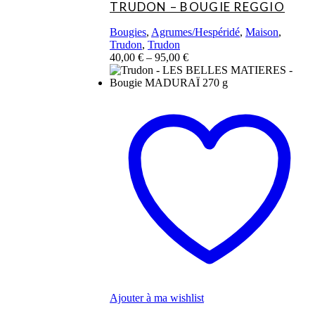
TRUDON – BOUGIE REGGIO
Bougies
,
Agrumes/Hespéridé
,
Maison
,
Trudon
,
Trudon
40,00
€
–
95,00
€
Ce
produit
a
plusieurs
variations.
Les
options
peuvent
être
choisies
sur
la
page
du
produit
Ajouter à ma wishlist