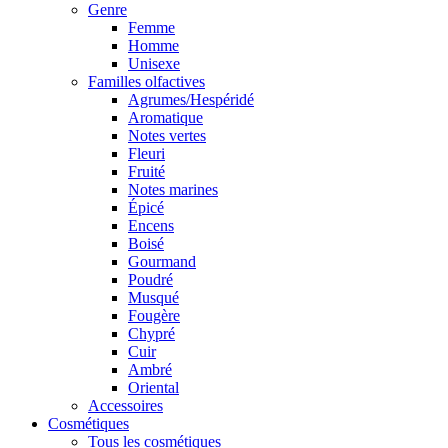
Genre
Femme
Homme
Unisexe
Familles olfactives
Agrumes/Hespéridé
Aromatique
Notes vertes
Fleuri
Fruité
Notes marines
Épicé
Encens
Boisé
Gourmand
Poudré
Musqué
Fougère
Chypré
Cuir
Ambré
Oriental
Accessoires
Cosmétiques
Tous les cosmétiques