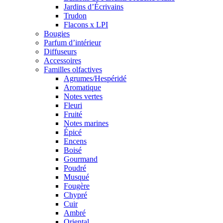
Jardins d’Écrivains
Trudon
Flacons x LPI
Bougies
Parfum d’intérieur
Diffuseurs
Accessoires
Familles olfactives
Agrumes/Hespéridé
Aromatique
Notes vertes
Fleuri
Fruité
Notes marines
Épicé
Encens
Boisé
Gourmand
Poudré
Musqué
Fougère
Chypré
Cuir
Ambré
Oriental