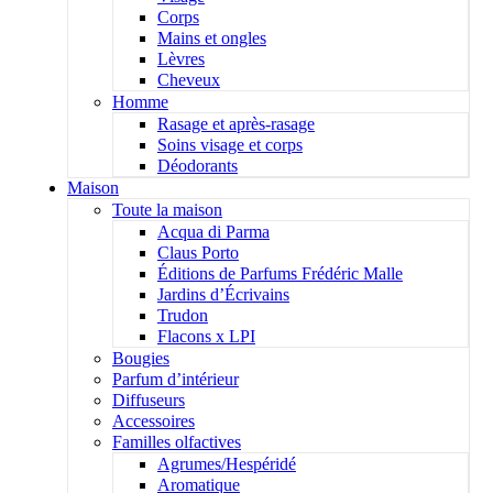
Corps
Mains et ongles
Lèvres
Cheveux
Homme
Rasage et après-rasage
Soins visage et corps
Déodorants
Maison
Toute la maison
Acqua di Parma
Claus Porto
Éditions de Parfums Frédéric Malle
Jardins d’Écrivains
Trudon
Flacons x LPI
Bougies
Parfum d’intérieur
Diffuseurs
Accessoires
Familles olfactives
Agrumes/Hespéridé
Aromatique