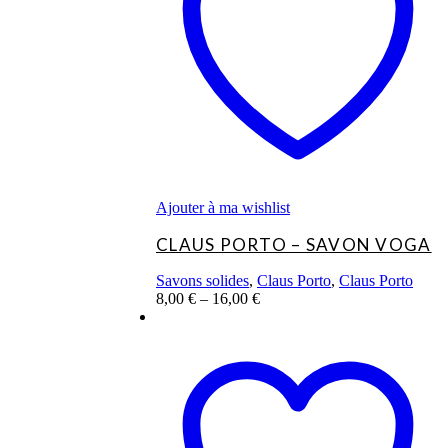
Les
options
peuvent
être
choisies
sur
la
page
du
produit
Ajouter à ma wishlist
CLAUS PORTO – SAVON VOGA
Savons solides
,
Claus Porto
,
Claus Porto
8,00
€
–
16,00
€
Ce
produit
a
plusieurs
variations.
Les
options