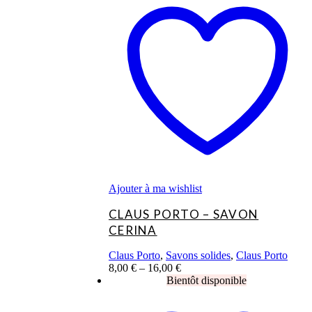
a
plusieurs
variations.
Les
options
peuvent
être
choisies
sur
la
page
du
produit
Ajouter à ma wishlist
CLAUS PORTO – SAVON
CERINA
Claus Porto
,
Savons solides
,
Claus Porto
8,00
€
–
16,00
€
Ce
produit