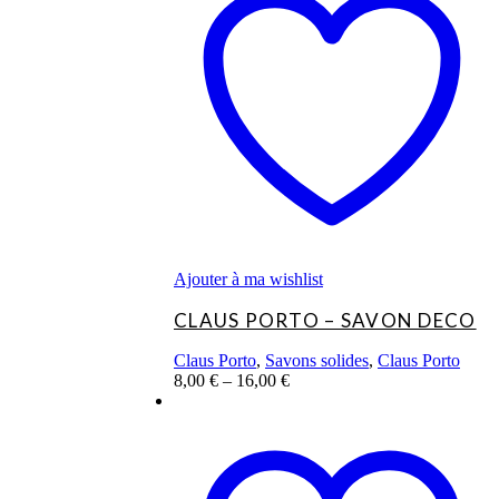
plusieurs
variations.
Les
options
peuvent
être
choisies
sur
la
page
du
produit
Ajouter à ma wishlist
CLAUS PORTO – SAVON DECO
Claus Porto
,
Savons solides
,
Claus Porto
8,00
€
–
16,00
€
Ce
produit
a
plusieurs