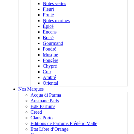
Notes vertes
Fleuri
Fruité
Notes marines
Épicé
Encens
Boisé
Gourmand
Poudré
Musqué
Fougère
Chypré
Cuir
Ambré
Oriental
Nos Marques
Acqua di Parma
Ausmane Paris
Bdk Parfums
Creed
Claus Porto
Editions de Parfums Frédéric Malle
Etat Libre d’Orange