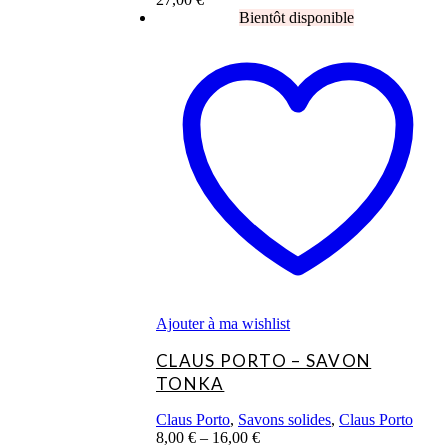
Ce
produit
a
plusieurs
variations.
Les
options
peuvent
être
choisies
sur
la
page
du
produit
Ajouter à ma wishlist
CLAUS PORTO – SAVON
TONKA
Claus Porto
,
Savons solides
,
Claus Porto
8,00
€
–
16,00
€