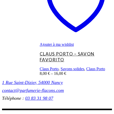
peuvent
être
choisies
sur
la
page
du
produit
Ajouter à ma wishlist
CLAUS PORTO – SAVON
FAVORITO
Claus Porto
,
Savons solides
,
Claus Porto
8,00
€
–
16,00
€
1 Rue Saint-Dizier, 54000 Nancy
contact@parfumerie-flacons.com
Téléphone :
03 83 31 98 07