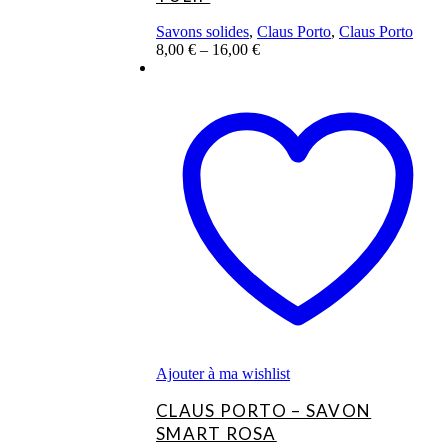
Savons solides
,
Claus Porto
,
Claus Porto
8,00
€
–
16,00
€
Ce
produit
a
plusieurs
variations.
Les
options
peuvent
être
choisies
sur
la
page
du
produit
Ajouter à ma wishlist
CLAUS PORTO – SAVON
SMART ROSA