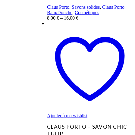
Claus Porto
,
Savons solides
,
Claus Porto
,
Bain/Douche
,
Cosmétiques
8,00
€
–
16,00
€
Ce
produit
a
plusieurs
variations.
Les
options
peuvent
être
choisies
sur
la
page
du
produit
Ajouter à ma wishlist
CLAUS PORTO – SAVON CHIC
TULIP