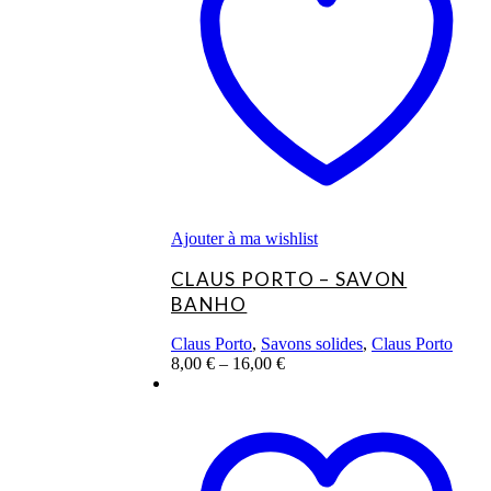
variations.
Les
options
peuvent
être
choisies
sur
la
page
du
produit
Ajouter à ma wishlist
CLAUS PORTO – SAVON
BANHO
Claus Porto
,
Savons solides
,
Claus Porto
8,00
€
–
16,00
€
Ce
produit
a
plusieurs
variations.