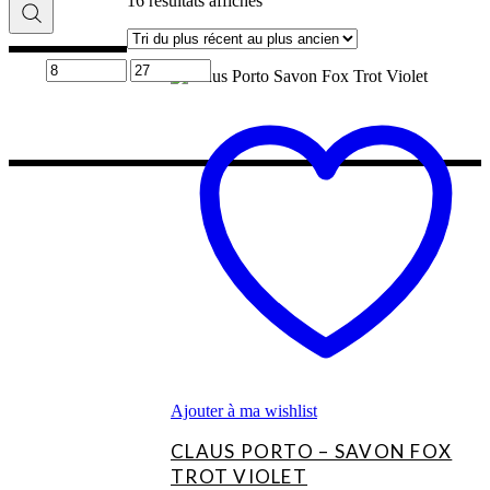
16 résultats affichés
du
plus
récent
au
Ce
plus
produit
ancien
a
plusieurs
variations.
Les
options
peuvent
être
choisies
sur
la
page
du
produit
Ajouter à ma wishlist
CLAUS PORTO – SAVON FOX
TROT VIOLET