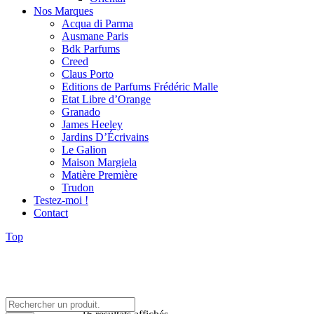
Nos Marques
Acqua di Parma
Ausmane Paris
Bdk Parfums
Creed
Claus Porto
Editions de Parfums Frédéric Malle
Etat Libre d’Orange
Granado
James Heeley
Jardins D’Écrivains
Le Galion
Maison Margiela
Matière Première
Trudon
Testez-moi !
Contact
Top
Rechercher:
Trié