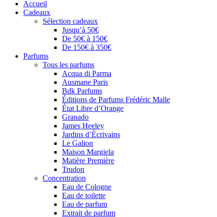
Accueil
Cadeaux
Sélection cadeaux
Jusqu’à 50€
De 50€ à 150€
De 150€ à 350€
Parfums
Tous les parfums
Acqua di Parma
Ausmane Paris
Bdk Parfums
Éditions de Parfums Frédéric Malle
État Libre d’Orange
Granado
James Heeley
Jardins d’Écrivains
Le Galion
Maison Margiela
Matière Première
Trudon
Concentration
Eau de Cologne
Eau de toilette
Eau de parfum
Extrait de parfum