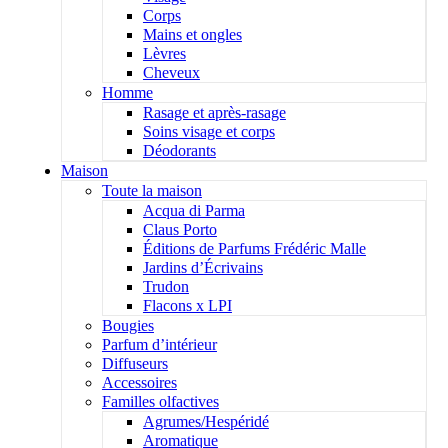
Corps
Mains et ongles
Lèvres
Cheveux
Homme
Rasage et après-rasage
Soins visage et corps
Déodorants
Maison
Toute la maison
Acqua di Parma
Claus Porto
Éditions de Parfums Frédéric Malle
Jardins d’Écrivains
Trudon
Flacons x LPI
Bougies
Parfum d’intérieur
Diffuseurs
Accessoires
Familles olfactives
Agrumes/Hespéridé
Aromatique