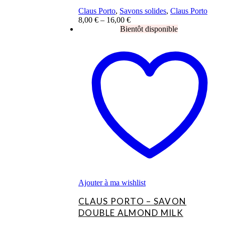
Claus Porto
,
Savons solides
,
Claus Porto
8,00
€
–
16,00
€
Ce
produit
a
plusieurs
variations.
Les
options
peuvent
être
choisies
sur
la
page
du
produit
Ajouter à ma wishlist
CLAUS PORTO – SAVON
DOUBLE ALMOND MILK