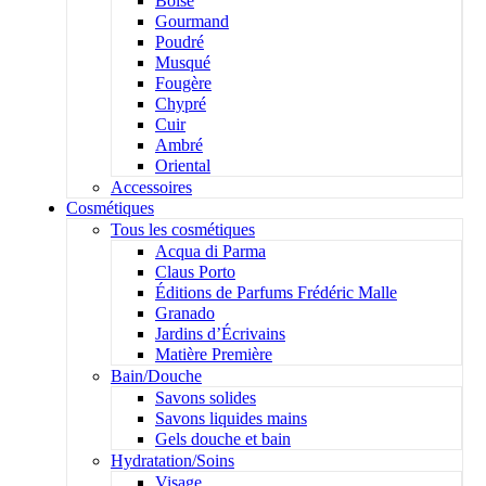
Boisé
Gourmand
Poudré
Musqué
Fougère
Chypré
Cuir
Ambré
Oriental
Accessoires
Cosmétiques
Tous les cosmétiques
Acqua di Parma
Claus Porto
Éditions de Parfums Frédéric Malle
Granado
Jardins d’Écrivains
Matière Première
Bain/Douche
Savons solides
Savons liquides mains
Gels douche et bain
Hydratation/Soins
Visage