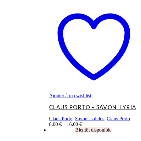
Ce
produit
a
plusieurs
variations.
Les
options
peuvent
être
choisies
sur
la
page
du
produit
Ajouter à ma wishlist
CLAUS PORTO – SAVON ILYRIA
Claus Porto
,
Savons solides
,
Claus Porto
8,00
€
–
16,00
€
Ce
produit