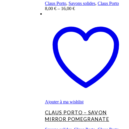
Claus Porto
,
Savons solides
,
Claus Porto
8,00
€
–
16,00
€
Ce
produit
a
plusieurs
variations.
Les
options
peuvent
être
choisies
sur
la
page
du
produit
Ajouter à ma wishlist
CLAUS PORTO – SAVON
MIRROR POMEGRANATE