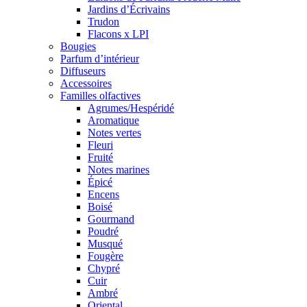
Jardins d’Écrivains
Trudon
Flacons x LPI
Bougies
Parfum d’intérieur
Diffuseurs
Accessoires
Familles olfactives
Agrumes/Hespéridé
Aromatique
Notes vertes
Fleuri
Fruité
Notes marines
Épicé
Encens
Boisé
Gourmand
Poudré
Musqué
Fougère
Chypré
Cuir
Ambré
Oriental