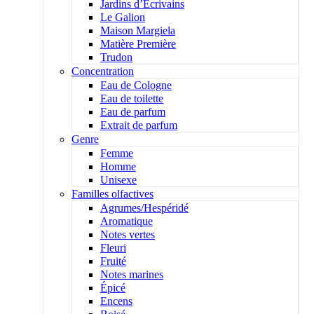
Jardins d’Écrivains
Le Galion
Maison Margiela
Matière Première
Trudon
Concentration
Eau de Cologne
Eau de toilette
Eau de parfum
Extrait de parfum
Genre
Femme
Homme
Unisexe
Familles olfactives
Agrumes/Hespéridé
Aromatique
Notes vertes
Fleuri
Fruité
Notes marines
Épicé
Encens