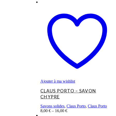
Ce
produit
a
plusieurs
variations.
Les
options
peuvent
être
choisies
sur
la
page
du
produit
Ajouter à ma wishlist
CLAUS PORTO – SAVON
CHYPRE
Savons solides
,
Claus Porto
,
Claus Porto
8,00
€
–
16,00
€