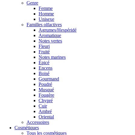
Genre
Femme
Homme
Unisexe
Familles olfactives
Agrumes/Hespéridé
Aromatique
Notes vertes
Fleuri
Fruité
Notes marines
Épicé
Encens
Boisé
Gourmand
Poudré
Musqué
Fougère
Chypré
Cuir
Ambré
Oriental
Accessoires
Cosmétiques
Tous les cosmétiques