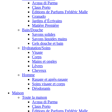
Acqua di Parma
Claus Porto
Éditions de Parfums Frédéric Malle
Granado
Jardins d’Écrivains
Matière Première
Bain/Douche
Savons solides
Savons liquides mains
Gels douche et bain
Hydratation/Soins
Visage
Corps
Mains et ongles
Lèvres
Cheveux
Homme
Rasage et après-rasage
Soins visage et corps
Déodorants
Maison
Toute la maison
Acqua di Parma
Claus Porto
Éditions de Parfums Frédéric Malle