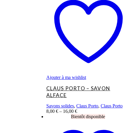
a
plusieurs
variations.
Les
options
peuvent
être
choisies
sur
la
page
du
produit
Ajouter à ma wishlist
CLAUS PORTO – SAVON
ALFACE
Savons solides
,
Claus Porto
,
Claus Porto
8,00
€
–
16,00
€
Ce
produit
a