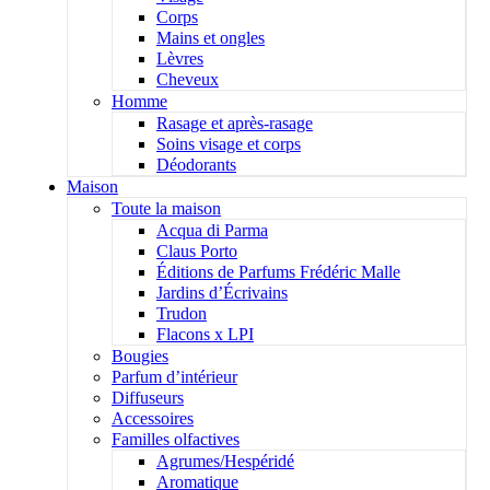
Corps
Mains et ongles
Lèvres
Cheveux
Homme
Rasage et après-rasage
Soins visage et corps
Déodorants
Maison
Toute la maison
Acqua di Parma
Claus Porto
Éditions de Parfums Frédéric Malle
Jardins d’Écrivains
Trudon
Flacons x LPI
Bougies
Parfum d’intérieur
Diffuseurs
Accessoires
Familles olfactives
Agrumes/Hespéridé
Aromatique