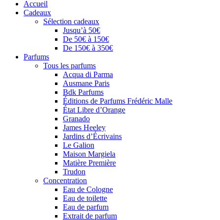
Accueil
Cadeaux
Sélection cadeaux
Jusqu’à 50€
De 50€ à 150€
De 150€ à 350€
Parfums
Tous les parfums
Acqua di Parma
Ausmane Paris
Bdk Parfums
Éditions de Parfums Frédéric Malle
État Libre d’Orange
Granado
James Heeley
Jardins d’Écrivains
Le Galion
Maison Margiela
Matière Première
Trudon
Concentration
Eau de Cologne
Eau de toilette
Eau de parfum
Extrait de parfum