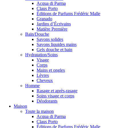
Acqua di Parma
Claus Porto
Éditions de Parfums Frédéric Malle
Granado
Jardins d’Écrivains
Matière Première
Bain/Douche
Savons solides
Savons liquides mains
Gels douche et bain
Hydratation/Soins
Visage
Corps
Mains et ongles
Lèvres
Cheveux
Homme
Rasage et après-rasage
Soins visage et corps
Déodorants
Maison
Toute la maison
Acqua di Parma
Claus Porto
Éditions de Parfums Frédéric Malle