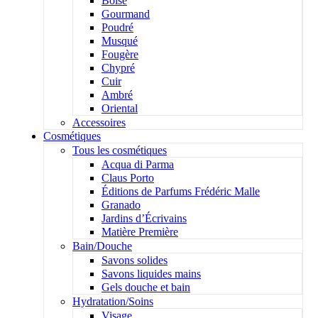
Boisé
Gourmand
Poudré
Musqué
Fougère
Chypré
Cuir
Ambré
Oriental
Accessoires
Cosmétiques
Tous les cosmétiques
Acqua di Parma
Claus Porto
Éditions de Parfums Frédéric Malle
Granado
Jardins d’Écrivains
Matière Première
Bain/Douche
Savons solides
Savons liquides mains
Gels douche et bain
Hydratation/Soins
Visage