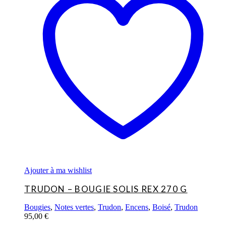
Ajouter à ma wishlist
TRUDON – BOUGIE SOLIS REX 270 G
Bougies
,
Notes vertes
,
Trudon
,
Encens
,
Boisé
,
Trudon
95,00
€