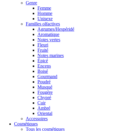
Genre
Femme
Homme
Unisexe
Familles olfactives
Agrumes/Hespéridé
Aromatique
Notes vertes
Fleuri
Fruité
Notes marines
Épicé
Encens
Boisé
Gourmand
Poudré
Musqué
Fougère
Chypré
Cuir
Ambré
Oriental
Accessoires
Cosmétiques
Tous les cosmétiques