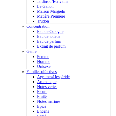
Jardins d’Écrivains
Le Galion
Maison Margiela
Matière Première
Trudon
Concentration
Eau de Cologne
Eau de toilette
Eau de parfum
Extrait de parfum
Genre
Femme
Homme
Unisexe
Familles olfactives
Agrumes/Hespéridé
Aromatique
Notes vertes
Fleuri
Fruité
Notes marines
Épicé
Encens