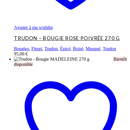
Ajouter à ma wishlist
TRUDON – BOUGIE ROSE POIVRÉE 270 G
Bougies
,
Fleuri
,
Trudon
,
Épicé
,
Boisé
,
Musqué
,
Trudon
95,00
€