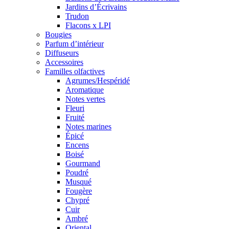
Jardins d’Écrivains
Trudon
Flacons x LPI
Bougies
Parfum d’intérieur
Diffuseurs
Accessoires
Familles olfactives
Agrumes/Hespéridé
Aromatique
Notes vertes
Fleuri
Fruité
Notes marines
Épicé
Encens
Boisé
Gourmand
Poudré
Musqué
Fougère
Chypré
Cuir
Ambré
Oriental