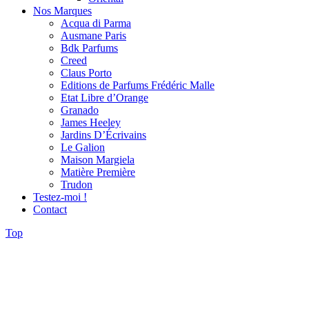
Nos Marques
Acqua di Parma
Ausmane Paris
Bdk Parfums
Creed
Claus Porto
Editions de Parfums Frédéric Malle
Etat Libre d’Orange
Granado
James Heeley
Jardins D’Écrivains
Le Galion
Maison Margiela
Matière Première
Trudon
Testez-moi !
Contact
Top