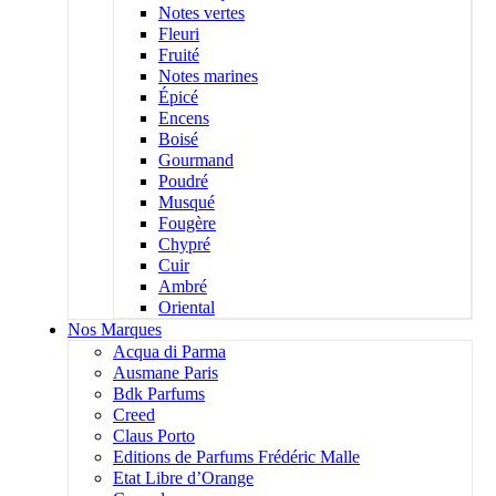
Notes vertes
Fleuri
Fruité
Notes marines
Épicé
Encens
Boisé
Gourmand
Poudré
Musqué
Fougère
Chypré
Cuir
Ambré
Oriental
Nos Marques
Acqua di Parma
Ausmane Paris
Bdk Parfums
Creed
Claus Porto
Editions de Parfums Frédéric Malle
Etat Libre d’Orange