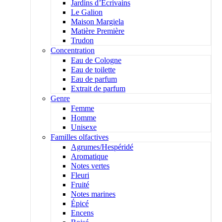
Jardins d’Écrivains
Le Galion
Maison Margiela
Matière Première
Trudon
Concentration
Eau de Cologne
Eau de toilette
Eau de parfum
Extrait de parfum
Genre
Femme
Homme
Unisexe
Familles olfactives
Agrumes/Hespéridé
Aromatique
Notes vertes
Fleuri
Fruité
Notes marines
Épicé
Encens