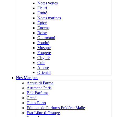
Notes vertes
Fleuri
Fruité
Notes marines
Épicé
Encens
Boisé
Gourmand
Poudré
Musqué
Fougère
Chypré
Cuir
Ambré
Oriental
Nos Marques
Acqua di Parma
Ausmane Paris
Bdk Parfums
Creed
Claus Porto
Editions de Parfums Frédéric Malle
Etat Libre d’Orange