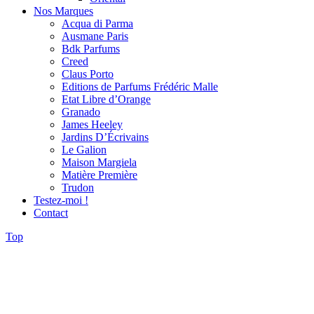
Nos Marques
Acqua di Parma
Ausmane Paris
Bdk Parfums
Creed
Claus Porto
Editions de Parfums Frédéric Malle
Etat Libre d’Orange
Granado
James Heeley
Jardins D’Écrivains
Le Galion
Maison Margiela
Matière Première
Trudon
Testez-moi !
Contact
Top