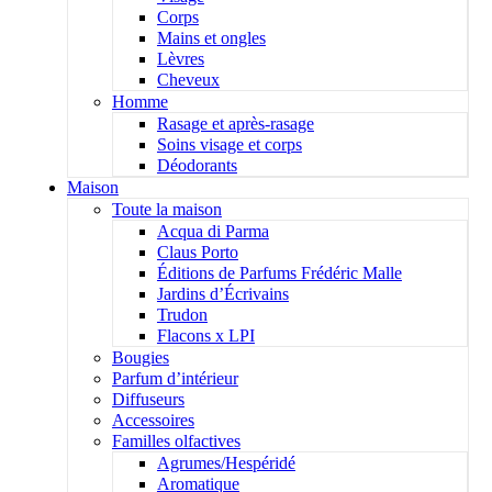
Corps
Mains et ongles
Lèvres
Cheveux
Homme
Rasage et après-rasage
Soins visage et corps
Déodorants
Maison
Toute la maison
Acqua di Parma
Claus Porto
Éditions de Parfums Frédéric Malle
Jardins d’Écrivains
Trudon
Flacons x LPI
Bougies
Parfum d’intérieur
Diffuseurs
Accessoires
Familles olfactives
Agrumes/Hespéridé
Aromatique