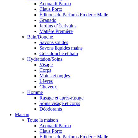
Acqua di Parma
Claus Porto
Éditions de Parfums Frédéric Malle
Granado
Jardins d’Écrivains
Matière Première
Bain/Douche
Savons solides
Savons liquides mains
Gels douche et bain
Hydratation/Soins
Visage
Corps
Mains et ongles
Lèvres
Cheveux
Homme
Rasage et après-rasage
Soins visage et corps
Déodorants
Maison
Toute la maison
Acqua di Parma
Claus Porto
Éditions de Parfums Frédéric Malle