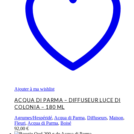
Ajouter à ma wishlist
ACQUA DI PARMA – DIFFUSEUR LUCE DI
COLONIA – 180 ML
Agrumes/Hespéridé
,
Acqua di Parma
,
Diffuseurs
,
Maison
,
Fleuri
,
Acqua di Parma
,
Boisé
92,00
€