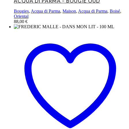
ACQUA DI PARMA – BOUGIE OUD
Bougies
,
Acqua di Parma
,
Maison
,
Acqua di Parma
,
Boisé
,
Oriental
88,00
€