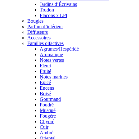
Jardins d’Écrivains
Trudon
Flacons x LPI
Bougies
Parfum d’intérieur
Diffuseurs
Accessoires
Familles olfactives
Agrumes/Hespéridé
Aromatique
Notes vertes
Fleuri
Fruité
Notes marines
Épicé
Encens
Boisé
Gourmand
Poudré
Musqué
Fougère
Chypré
Cuir
Ambré
Oriental