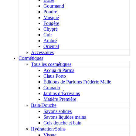
Boisé
Gourmand
Poudré
Musqué
Fougère
Chypré
Cuir
Ambré
Oriental
Accessoires
Cosmétiques
Tous les cosmétiques
Acqua di Parma
Claus Porto
Éditions de Parfums Frédéric Malle
Granado
Jardins d’Écrivains
Matière Première
Bain/Douche
Savons solides
Savons liquides mains
Gels douche et bain
Hydratation/Soins
Visage