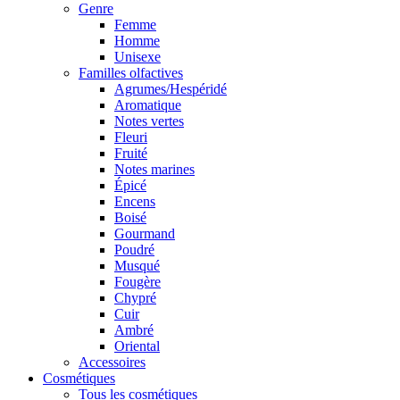
Genre
Femme
Homme
Unisexe
Familles olfactives
Agrumes/Hespéridé
Aromatique
Notes vertes
Fleuri
Fruité
Notes marines
Épicé
Encens
Boisé
Gourmand
Poudré
Musqué
Fougère
Chypré
Cuir
Ambré
Oriental
Accessoires
Cosmétiques
Tous les cosmétiques