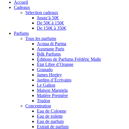
Accueil
Cadeaux
Sélection cadeaux
Jusqu’à 50€
De 50€ à 150€
De 150€ à 350€
Parfums
Tous les parfums
Acqua di Parma
Ausmane Paris
Bdk Parfums
Éditions de Parfums Frédéric Malle
État Libre d’Orange
Granado
James Heeley
Jardins d’Écrivains
Le Galion
Maison Margiela
Matière Première
Trudon
Concentration
Eau de Cologne
Eau de toilette
Eau de parfum
Extrait de parfum