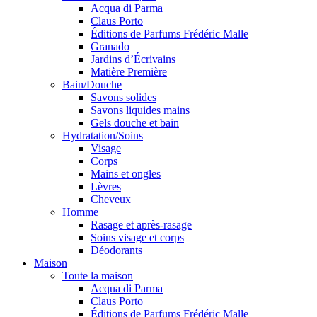
Acqua di Parma
Claus Porto
Éditions de Parfums Frédéric Malle
Granado
Jardins d’Écrivains
Matière Première
Bain/Douche
Savons solides
Savons liquides mains
Gels douche et bain
Hydratation/Soins
Visage
Corps
Mains et ongles
Lèvres
Cheveux
Homme
Rasage et après-rasage
Soins visage et corps
Déodorants
Maison
Toute la maison
Acqua di Parma
Claus Porto
Éditions de Parfums Frédéric Malle