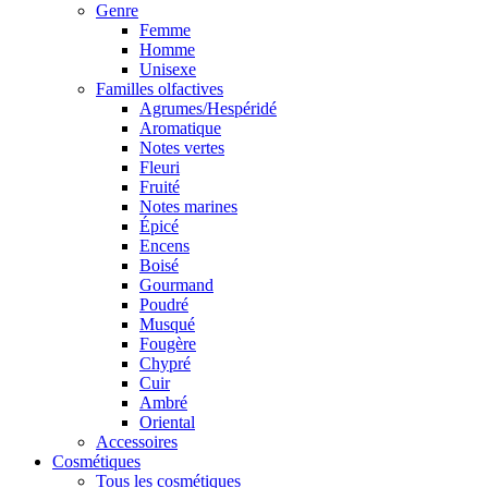
Genre
Femme
Homme
Unisexe
Familles olfactives
Agrumes/Hespéridé
Aromatique
Notes vertes
Fleuri
Fruité
Notes marines
Épicé
Encens
Boisé
Gourmand
Poudré
Musqué
Fougère
Chypré
Cuir
Ambré
Oriental
Accessoires
Cosmétiques
Tous les cosmétiques