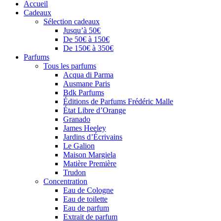
Accueil
Cadeaux
Sélection cadeaux
Jusqu’à 50€
De 50€ à 150€
De 150€ à 350€
Parfums
Tous les parfums
Acqua di Parma
Ausmane Paris
Bdk Parfums
Éditions de Parfums Frédéric Malle
État Libre d’Orange
Granado
James Heeley
Jardins d’Écrivains
Le Galion
Maison Margiela
Matière Première
Trudon
Concentration
Eau de Cologne
Eau de toilette
Eau de parfum
Extrait de parfum