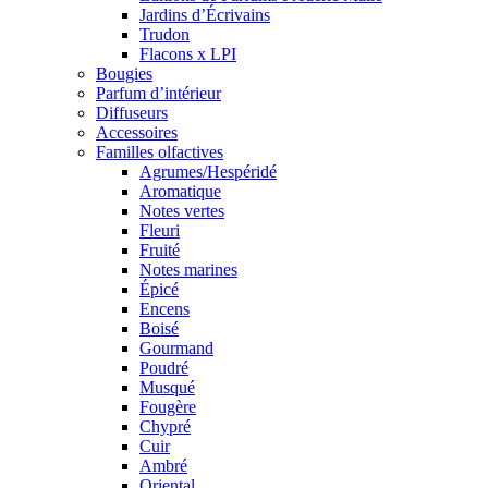
Jardins d’Écrivains
Trudon
Flacons x LPI
Bougies
Parfum d’intérieur
Diffuseurs
Accessoires
Familles olfactives
Agrumes/Hespéridé
Aromatique
Notes vertes
Fleuri
Fruité
Notes marines
Épicé
Encens
Boisé
Gourmand
Poudré
Musqué
Fougère
Chypré
Cuir
Ambré
Oriental