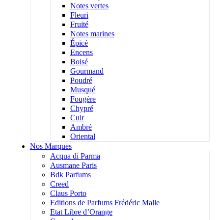
Notes vertes
Fleuri
Fruité
Notes marines
Épicé
Encens
Boisé
Gourmand
Poudré
Musqué
Fougère
Chypré
Cuir
Ambré
Oriental
Nos Marques
Acqua di Parma
Ausmane Paris
Bdk Parfums
Creed
Claus Porto
Editions de Parfums Frédéric Malle
Etat Libre d’Orange