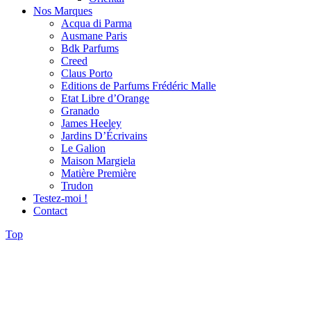
Nos Marques
Acqua di Parma
Ausmane Paris
Bdk Parfums
Creed
Claus Porto
Editions de Parfums Frédéric Malle
Etat Libre d’Orange
Granado
James Heeley
Jardins D’Écrivains
Le Galion
Maison Margiela
Matière Première
Trudon
Testez-moi !
Contact
Top