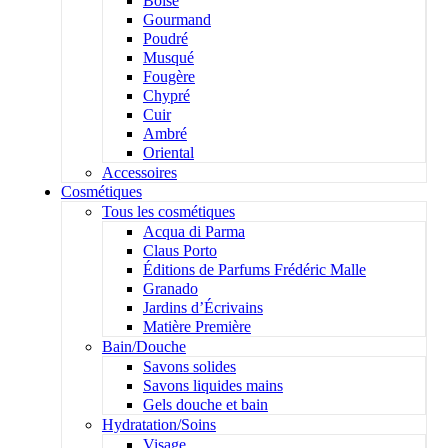
Boisé
Gourmand
Poudré
Musqué
Fougère
Chypré
Cuir
Ambré
Oriental
Accessoires
Cosmétiques
Tous les cosmétiques
Acqua di Parma
Claus Porto
Éditions de Parfums Frédéric Malle
Granado
Jardins d’Écrivains
Matière Première
Bain/Douche
Savons solides
Savons liquides mains
Gels douche et bain
Hydratation/Soins
Visage