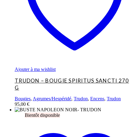
Ajouter à ma wishlist
TRUDON – BOUGIE SPIRITUS SANCTI 270
G
Bougies
,
Agrumes/Hespéridé
,
Trudon
,
Encens
,
Trudon
95,00
€