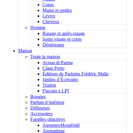
Corps
Mains et ongles
Lèvres
Cheveux
Homme
Rasage et après-rasage
Soins visage et corps
Déodorants
Maison
Toute la maison
Acqua di Parma
Claus Porto
Éditions de Parfums Frédéric Malle
Jardins d’Écrivains
Trudon
Flacons x LPI
Bougies
Parfum d’intérieur
Diffuseurs
Accessoires
Familles olfactives
Agrumes/Hespéridé
Aromatique