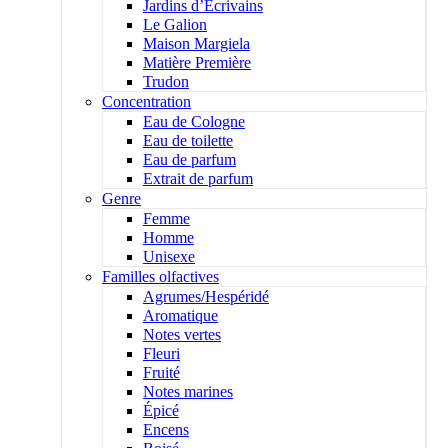
Jardins d’Écrivains
Le Galion
Maison Margiela
Matière Première
Trudon
Concentration
Eau de Cologne
Eau de toilette
Eau de parfum
Extrait de parfum
Genre
Femme
Homme
Unisexe
Familles olfactives
Agrumes/Hespéridé
Aromatique
Notes vertes
Fleuri
Fruité
Notes marines
Épicé
Encens