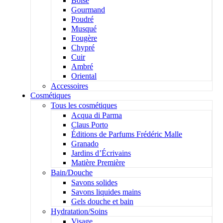
Boisé
Gourmand
Poudré
Musqué
Fougère
Chypré
Cuir
Ambré
Oriental
Accessoires
Cosmétiques
Tous les cosmétiques
Acqua di Parma
Claus Porto
Éditions de Parfums Frédéric Malle
Granado
Jardins d’Écrivains
Matière Première
Bain/Douche
Savons solides
Savons liquides mains
Gels douche et bain
Hydratation/Soins
Visage