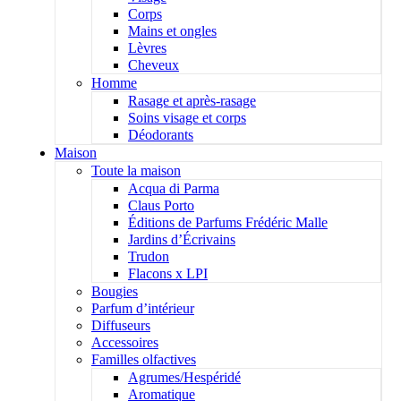
Corps
Mains et ongles
Lèvres
Cheveux
Homme
Rasage et après-rasage
Soins visage et corps
Déodorants
Maison
Toute la maison
Acqua di Parma
Claus Porto
Éditions de Parfums Frédéric Malle
Jardins d’Écrivains
Trudon
Flacons x LPI
Bougies
Parfum d’intérieur
Diffuseurs
Accessoires
Familles olfactives
Agrumes/Hespéridé
Aromatique