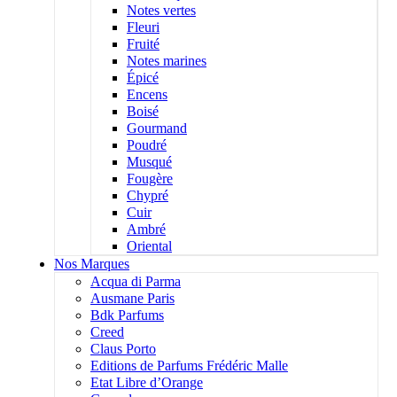
Notes vertes
Fleuri
Fruité
Notes marines
Épicé
Encens
Boisé
Gourmand
Poudré
Musqué
Fougère
Chypré
Cuir
Ambré
Oriental
Nos Marques
Acqua di Parma
Ausmane Paris
Bdk Parfums
Creed
Claus Porto
Editions de Parfums Frédéric Malle
Etat Libre d’Orange