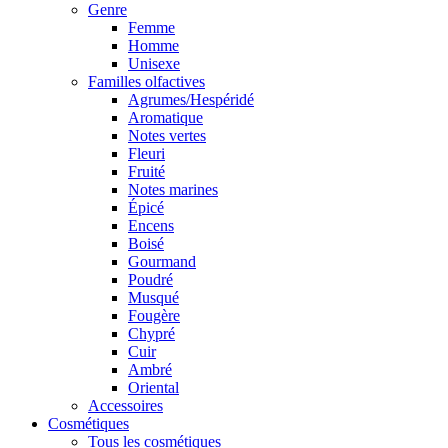
Genre
Femme
Homme
Unisexe
Familles olfactives
Agrumes/Hespéridé
Aromatique
Notes vertes
Fleuri
Fruité
Notes marines
Épicé
Encens
Boisé
Gourmand
Poudré
Musqué
Fougère
Chypré
Cuir
Ambré
Oriental
Accessoires
Cosmétiques
Tous les cosmétiques