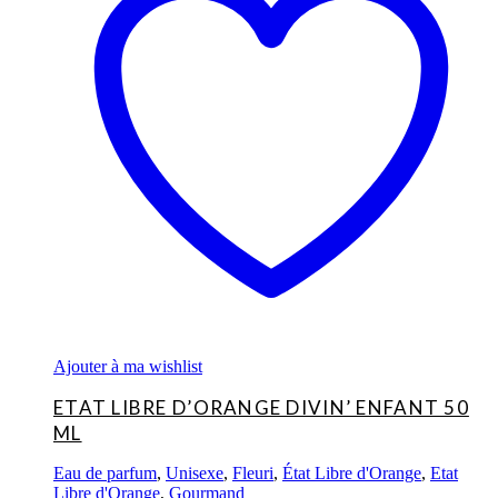
Ajouter à ma wishlist
ETAT LIBRE D’ORANGE DIVIN’ ENFANT 50
ML
Eau de parfum
,
Unisexe
,
Fleuri
,
État Libre d'Orange
,
Etat
Libre d'Orange
,
Gourmand