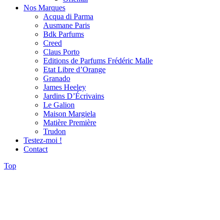
Nos Marques
Acqua di Parma
Ausmane Paris
Bdk Parfums
Creed
Claus Porto
Editions de Parfums Frédéric Malle
Etat Libre d’Orange
Granado
James Heeley
Jardins D’Écrivains
Le Galion
Maison Margiela
Matière Première
Trudon
Testez-moi !
Contact
Top