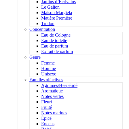
Jardins d’Écrivains
Le Galion
Maison Margiela
Matière Première
Trudon
Concentration
Eau de Cologne
Eau de toilette
Eau de parfum
Extrait de parfum
Genre
Femme
Homme
Unisexe
Familles olfactives
Agrumes/Hespéridé
Aromatique
Notes vertes
Fleuri
Fruité
Notes marines
Épicé
Encens