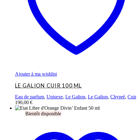
Ajouter à ma wishlist
LE GALION CUIR 100 ML
Eau de parfum
,
Unisexe
,
Le Galion
,
Le Galion
,
Chypré
,
Cuir
190,00
€