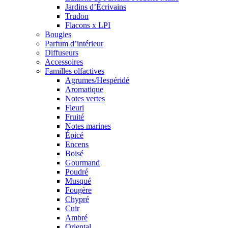
Jardins d’Écrivains
Trudon
Flacons x LPI
Bougies
Parfum d’intérieur
Diffuseurs
Accessoires
Familles olfactives
Agrumes/Hespéridé
Aromatique
Notes vertes
Fleuri
Fruité
Notes marines
Épicé
Encens
Boisé
Gourmand
Poudré
Musqué
Fougère
Chypré
Cuir
Ambré
Oriental