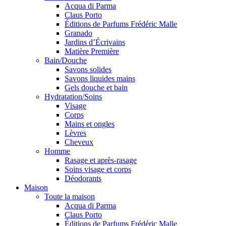
Acqua di Parma
Claus Porto
Éditions de Parfums Frédéric Malle
Granado
Jardins d’Écrivains
Matière Première
Bain/Douche
Savons solides
Savons liquides mains
Gels douche et bain
Hydratation/Soins
Visage
Corps
Mains et ongles
Lèvres
Cheveux
Homme
Rasage et après-rasage
Soins visage et corps
Déodorants
Maison
Toute la maison
Acqua di Parma
Claus Porto
Éditions de Parfums Frédéric Malle