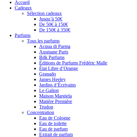
Accueil
Cadeaux
Sélection cadeaux
Jusqu’à 50€
De 50€ à 150€
De 150€ à 350€
Parfums
Tous les parfums
Acqua di Parma
Ausmane Paris
Bdk Parfums
Éditions de Parfums Frédéric Malle
État Libre d’Orange
Granado
James Heeley
Jardins d’Écrivains
Le Galion
Maison Margiela
Matière Première
Trudon
Concentration
Eau de Cologne
Eau de toilette
Eau de parfum
Extrait de parfum