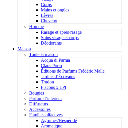
Corps
Mains et ongles
Lèvres
Cheveux
Homme
Rasage et après-rasage
Soins visage et corps
Déodorants
Maison
Toute la maison
Acqua di Parma
Claus Porto
Éditions de Parfums Frédéric Malle
Jardins d’Écrivains
Trudon
Flacons x LPI
Bougies
Parfum d’intérieur
Diffuseurs
Accessoires
Familles olfactives
Agrumes/Hespéridé
Aromatique