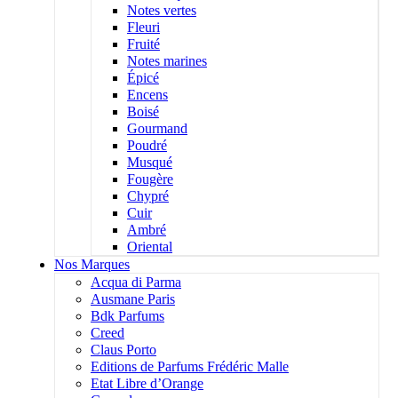
Notes vertes
Fleuri
Fruité
Notes marines
Épicé
Encens
Boisé
Gourmand
Poudré
Musqué
Fougère
Chypré
Cuir
Ambré
Oriental
Nos Marques
Acqua di Parma
Ausmane Paris
Bdk Parfums
Creed
Claus Porto
Editions de Parfums Frédéric Malle
Etat Libre d’Orange