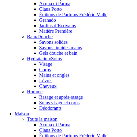
Acqua di Parma
Claus Porto
Éditions de Parfums Frédéric Malle
Granado
Jardins d’Écrivains
Matière Première
Bain/Douche
Savons solides
Savons liquides mains
Gels douche et bain
Hydratation/Soins
Visage
Corps
Mains et ongles
Lèvres
Cheveux
Homme
Rasage et après-rasage
Soins visage et corps
Déodorants
Maison
Toute la maison
Acqua di Parma
Claus Porto
Éditions de Parfums Frédéric Malle