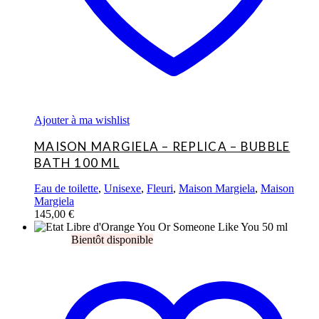
Ajouter à ma wishlist
MAISON MARGIELA – REPLICA – BUBBLE
BATH 100 ML
Eau de toilette
,
Unisexe
,
Fleuri
,
Maison Margiela
,
Maison
Margiela
145,00
€