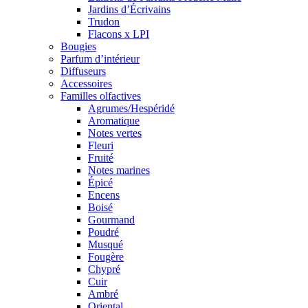
Jardins d’Écrivains
Trudon
Flacons x LPI
Bougies
Parfum d’intérieur
Diffuseurs
Accessoires
Familles olfactives
Agrumes/Hespéridé
Aromatique
Notes vertes
Fleuri
Fruité
Notes marines
Épicé
Encens
Boisé
Gourmand
Poudré
Musqué
Fougère
Chypré
Cuir
Ambré
Oriental