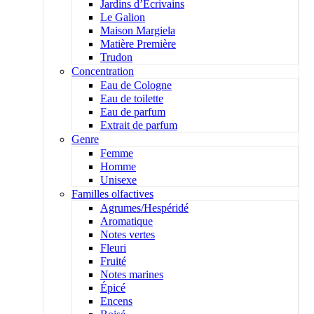
Jardins d’Écrivains
Le Galion
Maison Margiela
Matière Première
Trudon
Concentration
Eau de Cologne
Eau de toilette
Eau de parfum
Extrait de parfum
Genre
Femme
Homme
Unisexe
Familles olfactives
Agrumes/Hespéridé
Aromatique
Notes vertes
Fleuri
Fruité
Notes marines
Épicé
Encens