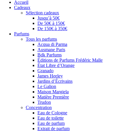
Accueil
Cadeaux
Sélection cadeaux
Jusqu’à 50€
De 50€ à 150€
De 150€ à 350€
Parfums
Tous les parfums
Acqua di Parma
Ausmane Paris
Bdk Parfums
Éditions de Parfums Frédéric Malle
État Libre d’Orange
Granado
James Heeley
Jardins d’Écrivains
Le Galion
Maison Margiela
Matière Première
Trudon
Concentration
Eau de Cologne
Eau de toilette
Eau de parfum
Extrait de parfum