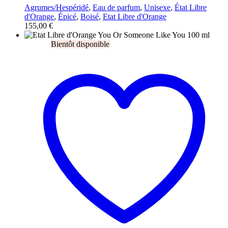
Agrumes/Hespéridé
,
Eau de parfum
,
Unisexe
,
État Libre
d'Orange
,
Épicé
,
Boisé
,
Etat Libre d'Orange
155,00
€