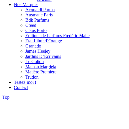
Nos Marques
Acqua di Parma
Ausmane Paris
Bdk Parfums
Creed
Claus Porto
Editions de Parfums Frédéric Malle
Etat Libre d’Orange
Granado
James Heeley
Jardins D’Écrivains
Le Galion
Maison Margiela
Matière Première
Trudon
Testez-moi !
Contact
Top