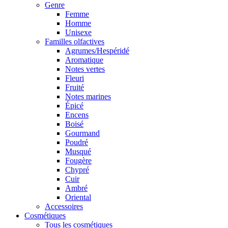
Genre
Femme
Homme
Unisexe
Familles olfactives
Agrumes/Hespéridé
Aromatique
Notes vertes
Fleuri
Fruité
Notes marines
Épicé
Encens
Boisé
Gourmand
Poudré
Musqué
Fougère
Chypré
Cuir
Ambré
Oriental
Accessoires
Cosmétiques
Tous les cosmétiques