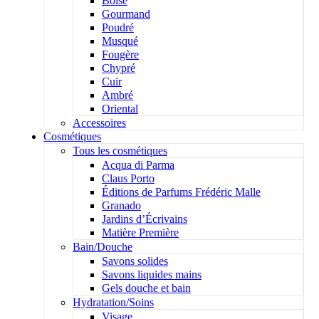
Boisé
Gourmand
Poudré
Musqué
Fougère
Chypré
Cuir
Ambré
Oriental
Accessoires
Cosmétiques
Tous les cosmétiques
Acqua di Parma
Claus Porto
Éditions de Parfums Frédéric Malle
Granado
Jardins d’Écrivains
Matière Première
Bain/Douche
Savons solides
Savons liquides mains
Gels douche et bain
Hydratation/Soins
Visage