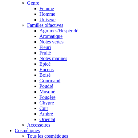
Genre
Femme
Homme
Unisexe
Familles olfactives
Agrumes/Hespéridé
Aromatique
Notes vertes
Fleuri
Fruité
Notes marines
Épicé
Encens
Boisé
Gourmand
Poudré
Musqué
Fougère
Chypré
Cuir
Ambré
Oriental
Accessoires
Cosmétiques
Tous les cosmétiques