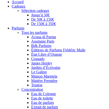
Accueil
Cadeaux
Sélection cadeaux
Jusqu’à 50€
De 50€ à 150€
De 150€ à 350€
Parfums
Tous les parfums
Acqua di Parma
Ausmane Paris
Bdk Parfums
Éditions de Parfums Frédéric Malle
État Libre d’Orange
Granado
James Heeley
Jardins d’Écrivains
Le Galion
Maison Margiela
Matière Première
Trudon
Concentration
Eau de Cologne
Eau de toilette
Eau de parfum
Extrait de parfum