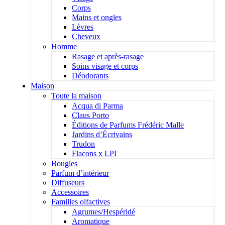
Corps
Mains et ongles
Lèvres
Cheveux
Homme
Rasage et après-rasage
Soins visage et corps
Déodorants
Maison
Toute la maison
Acqua di Parma
Claus Porto
Éditions de Parfums Frédéric Malle
Jardins d’Écrivains
Trudon
Flacons x LPI
Bougies
Parfum d’intérieur
Diffuseurs
Accessoires
Familles olfactives
Agrumes/Hespéridé
Aromatique