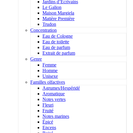
Jardins d’Écrivains
Le Galion
Maison Margiela
Matière Première
Trudon
Concentration
Eau de Cologne
Eau de toilette
Eau de parfum
Extrait de parfum
Genre
Femme
Homme
Unisexe
Familles olfactives
Agrumes/Hespéridé
Aromatique
Notes vertes
Fleuri
Fruité
Notes marines
Épicé
Encens