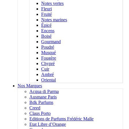
Notes vertes
Fleuri
Fruité
Notes marines
Épicé
Encens
Boisé
Gourmand
Poudré
Musqué
Fougère
Chypré
Cuir
Ambré
Oriental
Nos Marques
Acqua di Parma
Ausmane Paris
Bdk Parfums
Creed
Claus Porto
Editions de Parfums Frédéric Malle
Etat Libre d’Orange