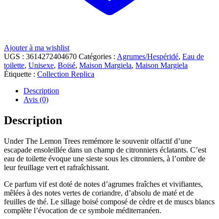
Ajouter à ma wishlist
UGS :
3614272404670
Catégories :
Agrumes/Hespéridé
,
Eau de
toilette
,
Unisexe
,
Boisé
,
Maison Margiela
,
Maison Margiela
Étiquette :
Collection Replica
Description
Avis (0)
Description
Under The Lemon Trees remémore le souvenir olfactif d’une
escapade ensoleillée dans un champ de citronniers éclatants. C’est
eau de toilette évoque une sieste sous les citronniers, à l’ombre de
leur feuillage vert et rafraîchissant.
Ce parfum vif est doté de notes d’agrumes fraîches et vivifiantes,
mêlées à des notes vertes de coriandre, d’absolu de maté et de
feuilles de thé. Le sillage boisé composé de cèdre et de muscs blancs
complète l’évocation de ce symbole méditerranéen.