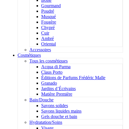
Boisé
Gourmand
Poudré
Musqué
Fougère
Chypré
Cuir
Ambré
Oriental
Accessoires
Cosmétiques
Tous les cosmétiques
Acqua di Parma
Claus Porto
Éditions de Parfums Frédéric Malle
Granado
Jardins d’Écrivains
Matière Première
Bain/Douche
Savons solides
Savons liquides mains
Gels douche et bain
Hydratation/Soins
Visage