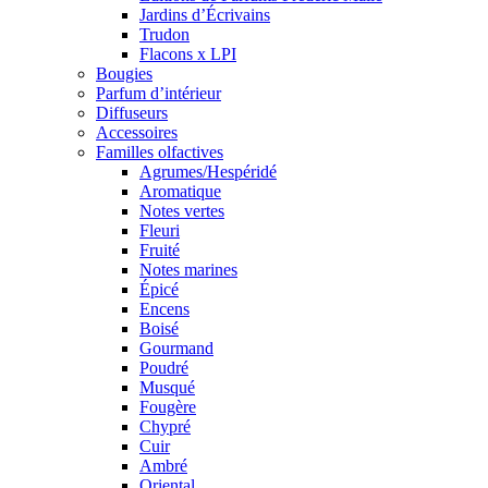
Jardins d’Écrivains
Trudon
Flacons x LPI
Bougies
Parfum d’intérieur
Diffuseurs
Accessoires
Familles olfactives
Agrumes/Hespéridé
Aromatique
Notes vertes
Fleuri
Fruité
Notes marines
Épicé
Encens
Boisé
Gourmand
Poudré
Musqué
Fougère
Chypré
Cuir
Ambré
Oriental