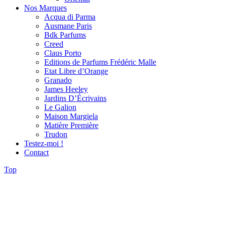
Nos Marques
Acqua di Parma
Ausmane Paris
Bdk Parfums
Creed
Claus Porto
Editions de Parfums Frédéric Malle
Etat Libre d’Orange
Granado
James Heeley
Jardins D’Écrivains
Le Galion
Maison Margiela
Matière Première
Trudon
Testez-moi !
Contact
Top