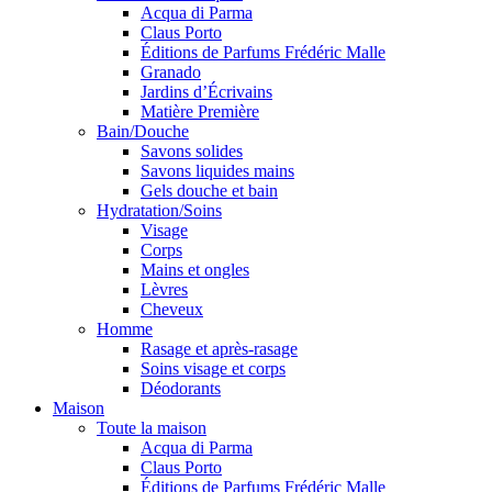
Acqua di Parma
Claus Porto
Éditions de Parfums Frédéric Malle
Granado
Jardins d’Écrivains
Matière Première
Bain/Douche
Savons solides
Savons liquides mains
Gels douche et bain
Hydratation/Soins
Visage
Corps
Mains et ongles
Lèvres
Cheveux
Homme
Rasage et après-rasage
Soins visage et corps
Déodorants
Maison
Toute la maison
Acqua di Parma
Claus Porto
Éditions de Parfums Frédéric Malle