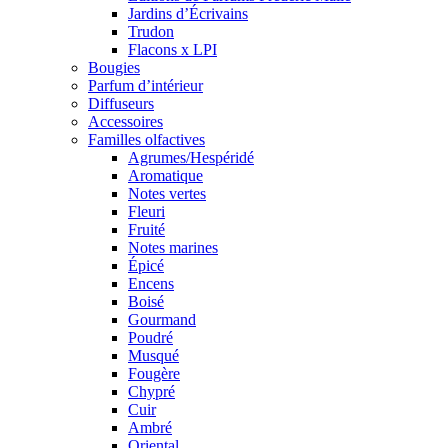
Jardins d’Écrivains
Trudon
Flacons x LPI
Bougies
Parfum d’intérieur
Diffuseurs
Accessoires
Familles olfactives
Agrumes/Hespéridé
Aromatique
Notes vertes
Fleuri
Fruité
Notes marines
Épicé
Encens
Boisé
Gourmand
Poudré
Musqué
Fougère
Chypré
Cuir
Ambré
Oriental