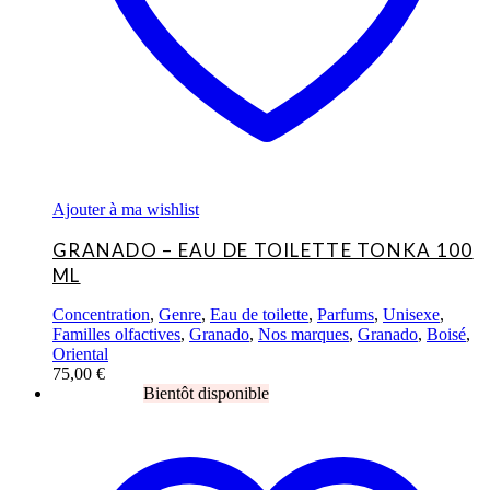
Ajouter à ma wishlist
GRANADO – EAU DE TOILETTE TONKA 100
ML
Concentration
,
Genre
,
Eau de toilette
,
Parfums
,
Unisexe
,
Familles olfactives
,
Granado
,
Nos marques
,
Granado
,
Boisé
,
Oriental
75,00
€