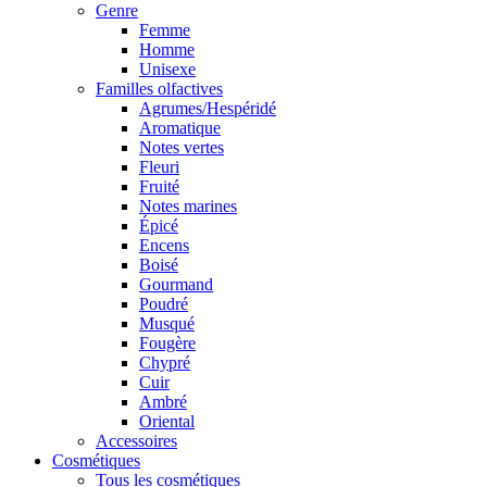
Genre
Femme
Homme
Unisexe
Familles olfactives
Agrumes/Hespéridé
Aromatique
Notes vertes
Fleuri
Fruité
Notes marines
Épicé
Encens
Boisé
Gourmand
Poudré
Musqué
Fougère
Chypré
Cuir
Ambré
Oriental
Accessoires
Cosmétiques
Tous les cosmétiques