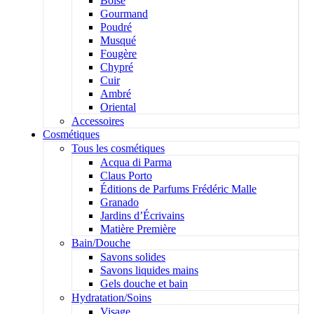
Boisé
Gourmand
Poudré
Musqué
Fougère
Chypré
Cuir
Ambré
Oriental
Accessoires
Cosmétiques
Tous les cosmétiques
Acqua di Parma
Claus Porto
Éditions de Parfums Frédéric Malle
Granado
Jardins d’Écrivains
Matière Première
Bain/Douche
Savons solides
Savons liquides mains
Gels douche et bain
Hydratation/Soins
Visage