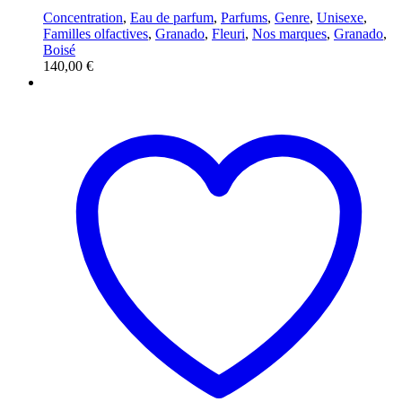
Concentration
,
Eau de parfum
,
Parfums
,
Genre
,
Unisexe
,
Familles olfactives
,
Granado
,
Fleuri
,
Nos marques
,
Granado
,
Boisé
140,00
€