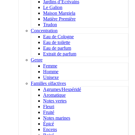
Jardins d’Écrivains
Le Galion
Maison Margiela
Matière Première
Trudon
Concentration
Eau de Cologne
Eau de toilette
Eau de parfum
Extrait de parfum
Genre
Femme
Homme
Unisexe
Familles olfactives
Agrumes/Hespéridé
Aromatique
Notes vertes
Fleuri
Fruité
Notes marines
Épicé
Encens