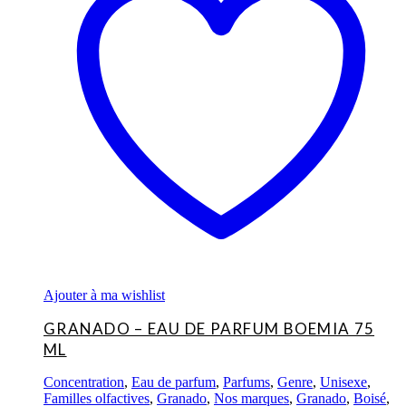
Ajouter à ma wishlist
GRANADO – EAU DE PARFUM BOEMIA 75
ML
Concentration
,
Eau de parfum
,
Parfums
,
Genre
,
Unisexe
,
Familles olfactives
,
Granado
,
Nos marques
,
Granado
,
Boisé
,