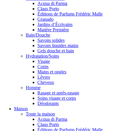
Acqua di Parma
Claus Porto
Éditions de Parfums Frédéric Malle
Granado
Jardins d’Écrivains
Matière Première
Bain/Douche
Savons solides
Savons liquides mains
Gels douche et bain
Hydratation/Soins
Visage
Corps
Mains et ongles
Lèvres
Cheveux
Homme
Rasage et après-rasage
Soins visage et corps
Déodorants
Maison
Toute la maison
Acqua di Parma
Claus Porto
Éditions de Parfums Frédéric Malle