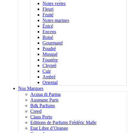
Notes vertes
Fleuri
Fruité
Notes marines
Épicé
Encens
Boisé
Gourmand
Poudré
Musqué
Fougère
Chypré
Cuir
Ambré
Oriental
Nos Marques
Acqua di Parma
Ausmane Paris
Bdk Parfums
Creed
Claus Porto
Editions de Parfums Frédéric Malle
Etat Libre d’Orange