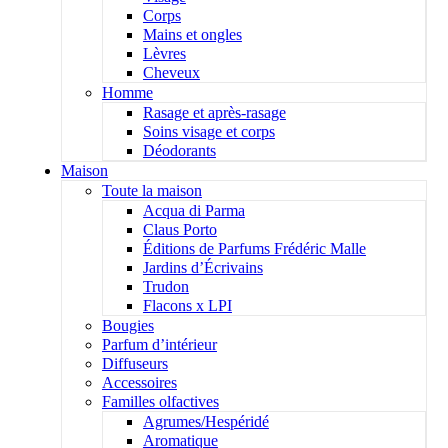
Corps
Mains et ongles
Lèvres
Cheveux
Homme
Rasage et après-rasage
Soins visage et corps
Déodorants
Maison
Toute la maison
Acqua di Parma
Claus Porto
Éditions de Parfums Frédéric Malle
Jardins d’Écrivains
Trudon
Flacons x LPI
Bougies
Parfum d’intérieur
Diffuseurs
Accessoires
Familles olfactives
Agrumes/Hespéridé
Aromatique