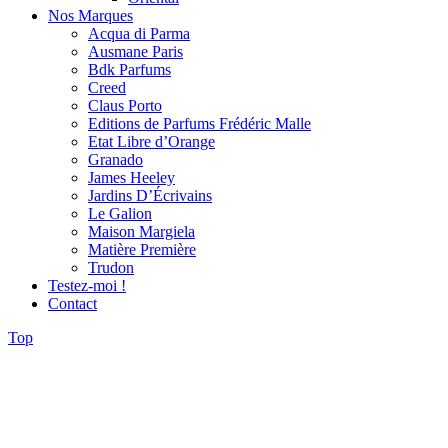
Nos Marques
Acqua di Parma
Ausmane Paris
Bdk Parfums
Creed
Claus Porto
Editions de Parfums Frédéric Malle
Etat Libre d’Orange
Granado
James Heeley
Jardins D’Écrivains
Le Galion
Maison Margiela
Matière Première
Trudon
Testez-moi !
Contact
Top