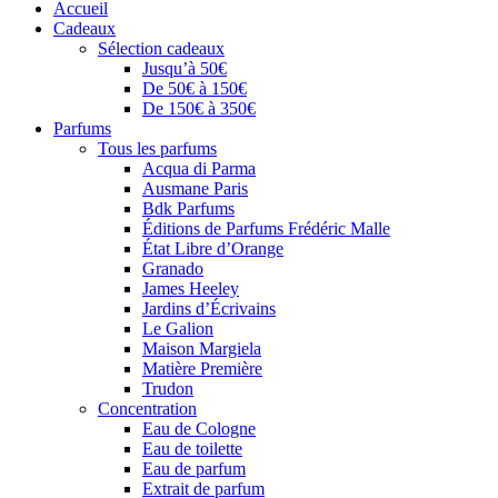
Accueil
Cadeaux
Sélection cadeaux
Jusqu’à 50€
De 50€ à 150€
De 150€ à 350€
Parfums
Tous les parfums
Acqua di Parma
Ausmane Paris
Bdk Parfums
Éditions de Parfums Frédéric Malle
État Libre d’Orange
Granado
James Heeley
Jardins d’Écrivains
Le Galion
Maison Margiela
Matière Première
Trudon
Concentration
Eau de Cologne
Eau de toilette
Eau de parfum
Extrait de parfum