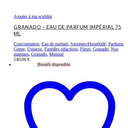
Ajouter à ma wishlist
GRANADO – EAU DE PARFUM IMPÉRIAL 75
ML
Concentration
,
Eau de parfum
,
Agrumes/Hespéridé
,
Parfums
,
Genre
,
Unisexe
,
Familles olfactives
,
Fleuri
,
Granado
,
Nos
marques
,
Granado
,
Musqué
140,00
€