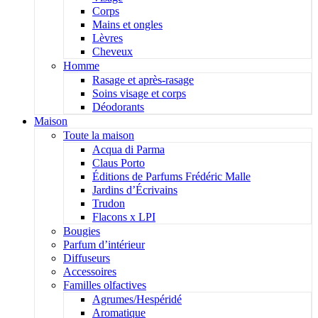
Corps
Mains et ongles
Lèvres
Cheveux
Homme
Rasage et après-rasage
Soins visage et corps
Déodorants
Maison
Toute la maison
Acqua di Parma
Claus Porto
Éditions de Parfums Frédéric Malle
Jardins d’Écrivains
Trudon
Flacons x LPI
Bougies
Parfum d’intérieur
Diffuseurs
Accessoires
Familles olfactives
Agrumes/Hespéridé
Aromatique