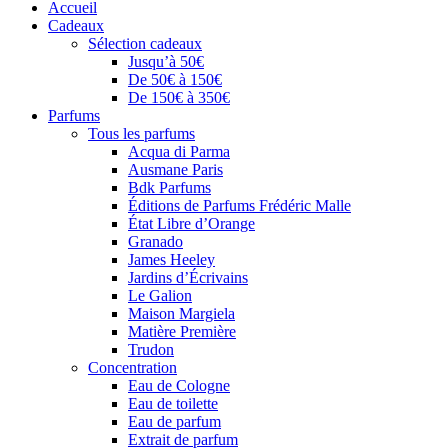
Accueil
Cadeaux
Sélection cadeaux
Jusqu’à 50€
De 50€ à 150€
De 150€ à 350€
Parfums
Tous les parfums
Acqua di Parma
Ausmane Paris
Bdk Parfums
Éditions de Parfums Frédéric Malle
État Libre d’Orange
Granado
James Heeley
Jardins d’Écrivains
Le Galion
Maison Margiela
Matière Première
Trudon
Concentration
Eau de Cologne
Eau de toilette
Eau de parfum
Extrait de parfum