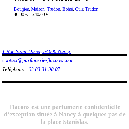
Bougies
,
Maison
,
Trudon
,
Boisé
,
Cuir
,
Trudon
40,00
€
–
240,00
€
1 Rue Saint-Dizier, 54000 Nancy
contact@parfumerie-flacons.com
Téléphone :
03 83 31 98 07
Flacons est une parfumerie confidentielle
d’exception située à Nancy à quelques pas de
la place Stanislas.