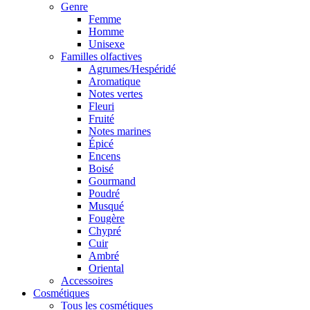
Genre
Femme
Homme
Unisexe
Familles olfactives
Agrumes/Hespéridé
Aromatique
Notes vertes
Fleuri
Fruité
Notes marines
Épicé
Encens
Boisé
Gourmand
Poudré
Musqué
Fougère
Chypré
Cuir
Ambré
Oriental
Accessoires
Cosmétiques
Tous les cosmétiques