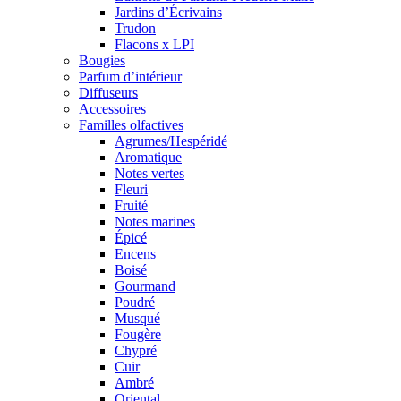
Jardins d’Écrivains
Trudon
Flacons x LPI
Bougies
Parfum d’intérieur
Diffuseurs
Accessoires
Familles olfactives
Agrumes/Hespéridé
Aromatique
Notes vertes
Fleuri
Fruité
Notes marines
Épicé
Encens
Boisé
Gourmand
Poudré
Musqué
Fougère
Chypré
Cuir
Ambré
Oriental