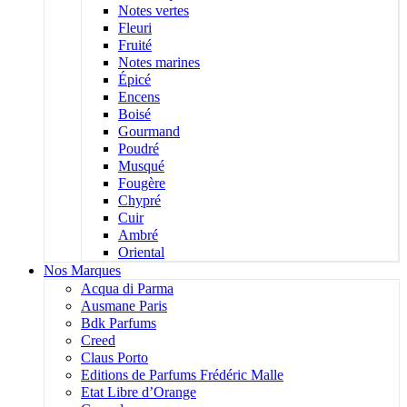
Notes vertes
Fleuri
Fruité
Notes marines
Épicé
Encens
Boisé
Gourmand
Poudré
Musqué
Fougère
Chypré
Cuir
Ambré
Oriental
Nos Marques
Acqua di Parma
Ausmane Paris
Bdk Parfums
Creed
Claus Porto
Editions de Parfums Frédéric Malle
Etat Libre d’Orange