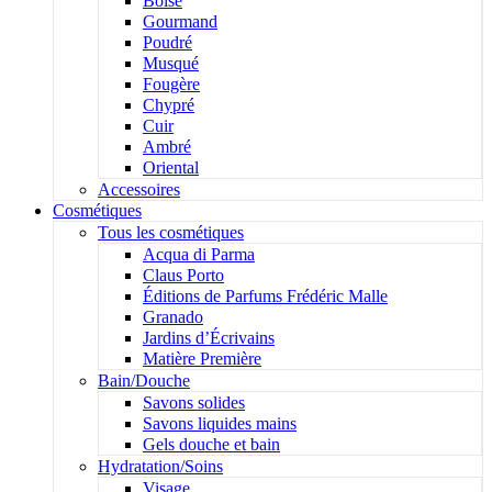
Boisé
Gourmand
Poudré
Musqué
Fougère
Chypré
Cuir
Ambré
Oriental
Accessoires
Cosmétiques
Tous les cosmétiques
Acqua di Parma
Claus Porto
Éditions de Parfums Frédéric Malle
Granado
Jardins d’Écrivains
Matière Première
Bain/Douche
Savons solides
Savons liquides mains
Gels douche et bain
Hydratation/Soins
Visage