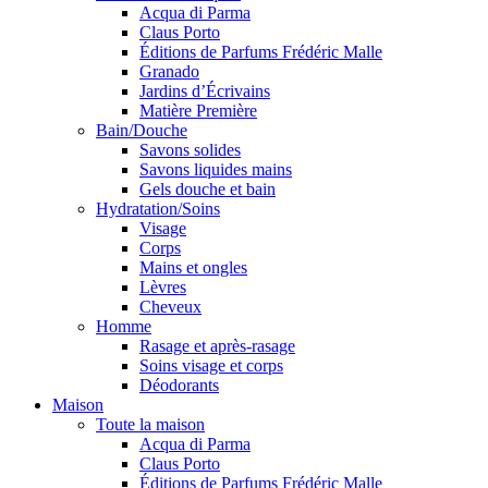
Acqua di Parma
Claus Porto
Éditions de Parfums Frédéric Malle
Granado
Jardins d’Écrivains
Matière Première
Bain/Douche
Savons solides
Savons liquides mains
Gels douche et bain
Hydratation/Soins
Visage
Corps
Mains et ongles
Lèvres
Cheveux
Homme
Rasage et après-rasage
Soins visage et corps
Déodorants
Maison
Toute la maison
Acqua di Parma
Claus Porto
Éditions de Parfums Frédéric Malle