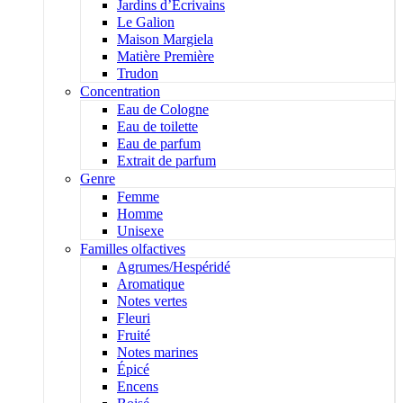
Jardins d’Écrivains
Le Galion
Maison Margiela
Matière Première
Trudon
Concentration
Eau de Cologne
Eau de toilette
Eau de parfum
Extrait de parfum
Genre
Femme
Homme
Unisexe
Familles olfactives
Agrumes/Hespéridé
Aromatique
Notes vertes
Fleuri
Fruité
Notes marines
Épicé
Encens