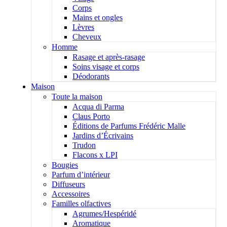
Corps
Mains et ongles
Lèvres
Cheveux
Homme
Rasage et après-rasage
Soins visage et corps
Déodorants
Maison
Toute la maison
Acqua di Parma
Claus Porto
Éditions de Parfums Frédéric Malle
Jardins d’Écrivains
Trudon
Flacons x LPI
Bougies
Parfum d’intérieur
Diffuseurs
Accessoires
Familles olfactives
Agrumes/Hespéridé
Aromatique