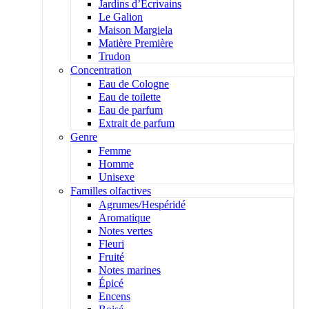
Jardins d’Écrivains
Le Galion
Maison Margiela
Matière Première
Trudon
Concentration
Eau de Cologne
Eau de toilette
Eau de parfum
Extrait de parfum
Genre
Femme
Homme
Unisexe
Familles olfactives
Agrumes/Hespéridé
Aromatique
Notes vertes
Fleuri
Fruité
Notes marines
Épicé
Encens