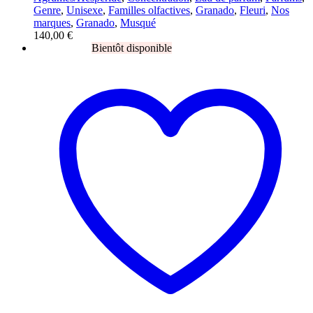
Genre
,
Unisexe
,
Familles olfactives
,
Granado
,
Fleuri
,
Nos
marques
,
Granado
,
Musqué
140,00
€