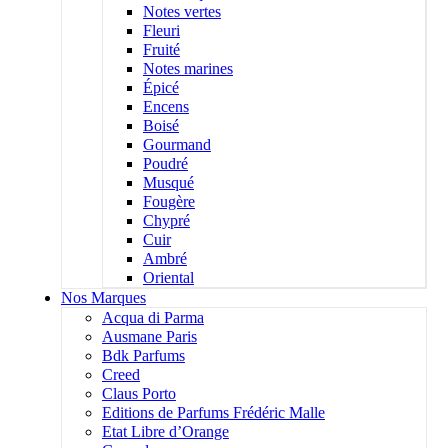
Notes vertes
Fleuri
Fruité
Notes marines
Épicé
Encens
Boisé
Gourmand
Poudré
Musqué
Fougère
Chypré
Cuir
Ambré
Oriental
Nos Marques
Acqua di Parma
Ausmane Paris
Bdk Parfums
Creed
Claus Porto
Editions de Parfums Frédéric Malle
Etat Libre d’Orange