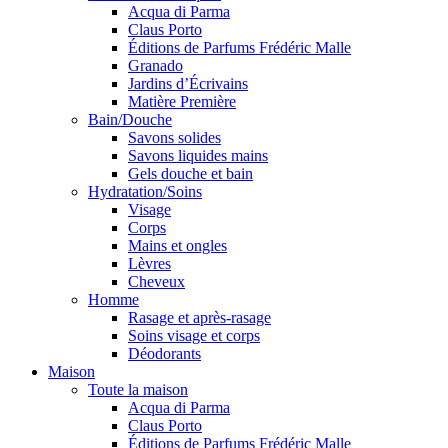
Acqua di Parma
Claus Porto
Éditions de Parfums Frédéric Malle
Granado
Jardins d’Écrivains
Matière Première
Bain/Douche
Savons solides
Savons liquides mains
Gels douche et bain
Hydratation/Soins
Visage
Corps
Mains et ongles
Lèvres
Cheveux
Homme
Rasage et après-rasage
Soins visage et corps
Déodorants
Maison
Toute la maison
Acqua di Parma
Claus Porto
Éditions de Parfums Frédéric Malle