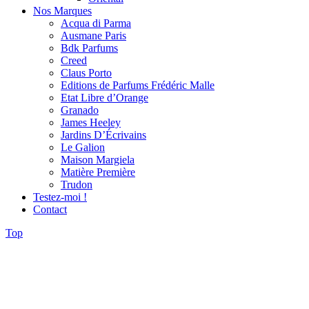
Nos Marques
Acqua di Parma
Ausmane Paris
Bdk Parfums
Creed
Claus Porto
Editions de Parfums Frédéric Malle
Etat Libre d’Orange
Granado
James Heeley
Jardins D’Écrivains
Le Galion
Maison Margiela
Matière Première
Trudon
Testez-moi !
Contact
Top