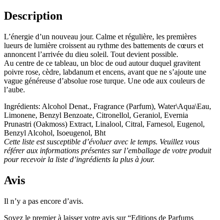
Description
L’énergie d’un nouveau jour. Calme et régulière, les premières
lueurs de lumière croissent au rythme des battements de cœurs et
annoncent l’arrivée du dieu soleil. Tout devient possible.
Au centre de ce tableau, un bloc de oud autour duquel gravitent
poivre rose, cèdre, labdanum et encens, avant que ne s’ajoute une
vague généreuse d’absolue rose turque. Une ode aux couleurs de
l’aube.
Ingrédients: Alcohol Denat., Fragrance (Parfum), Water\Aqua\Eau,
Limonene, Benzyl Benzoate, Citronellol, Geraniol, Evernia
Prunastri (Oakmoss) Extract, Linalool, Citral, Farnesol, Eugenol,
Benzyl Alcohol, Isoeugenol, Bht
Cette liste est susceptible d’évoluer avec le temps. Veuillez vous
référer aux informations présentes sur l’emballage de votre produit
pour recevoir la liste d’ingrédients la plus à jour.
Avis
Il n’y a pas encore d’avis.
Soyez le premier à laisser votre avis sur “Editions de Parfums