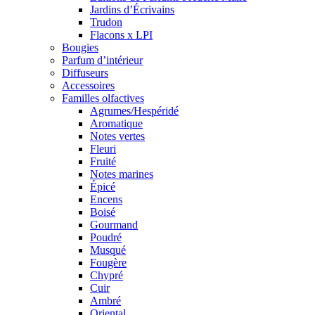
Jardins d’Écrivains
Trudon
Flacons x LPI
Bougies
Parfum d’intérieur
Diffuseurs
Accessoires
Familles olfactives
Agrumes/Hespéridé
Aromatique
Notes vertes
Fleuri
Fruité
Notes marines
Épicé
Encens
Boisé
Gourmand
Poudré
Musqué
Fougère
Chypré
Cuir
Ambré
Oriental