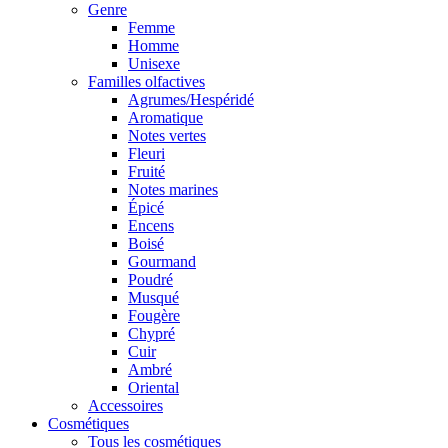
Genre
Femme
Homme
Unisexe
Familles olfactives
Agrumes/Hespéridé
Aromatique
Notes vertes
Fleuri
Fruité
Notes marines
Épicé
Encens
Boisé
Gourmand
Poudré
Musqué
Fougère
Chypré
Cuir
Ambré
Oriental
Accessoires
Cosmétiques
Tous les cosmétiques