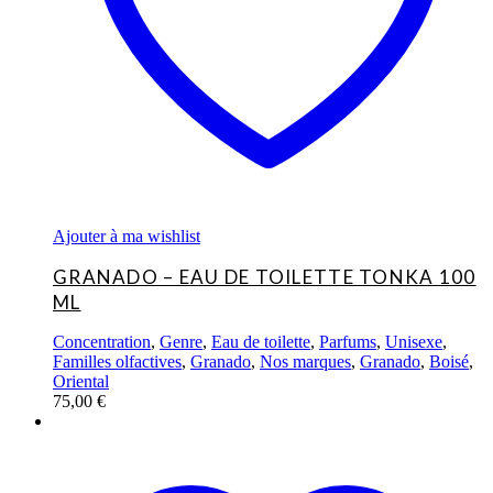
Ajouter à ma wishlist
GRANADO – EAU DE TOILETTE TONKA 100
ML
Concentration
,
Genre
,
Eau de toilette
,
Parfums
,
Unisexe
,
Familles olfactives
,
Granado
,
Nos marques
,
Granado
,
Boisé
,
Oriental
75,00
€