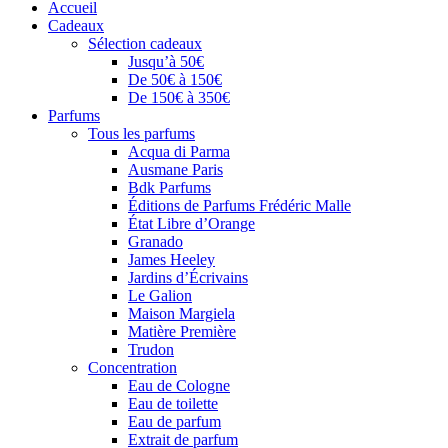
Accueil
Cadeaux
Sélection cadeaux
Jusqu’à 50€
De 50€ à 150€
De 150€ à 350€
Parfums
Tous les parfums
Acqua di Parma
Ausmane Paris
Bdk Parfums
Éditions de Parfums Frédéric Malle
État Libre d’Orange
Granado
James Heeley
Jardins d’Écrivains
Le Galion
Maison Margiela
Matière Première
Trudon
Concentration
Eau de Cologne
Eau de toilette
Eau de parfum
Extrait de parfum