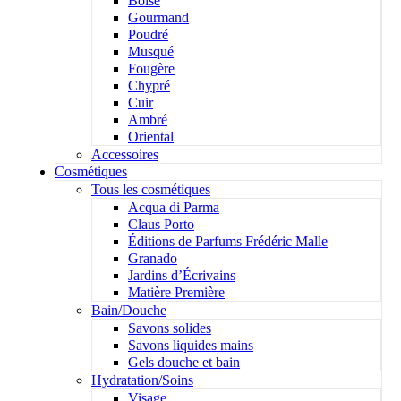
Boisé
Gourmand
Poudré
Musqué
Fougère
Chypré
Cuir
Ambré
Oriental
Accessoires
Cosmétiques
Tous les cosmétiques
Acqua di Parma
Claus Porto
Éditions de Parfums Frédéric Malle
Granado
Jardins d’Écrivains
Matière Première
Bain/Douche
Savons solides
Savons liquides mains
Gels douche et bain
Hydratation/Soins
Visage