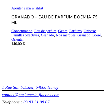
Ajouter à ma wishlist
GRANADO – EAU DE PARFUM BOEMIA 75
ML
Concentration
,
Eau de parfum
,
Genre
,
Parfums
,
Unisexe
,
Familles olfactives
,
Granado
,
Nos marques
,
Granado
,
Boisé
,
Oriental
140,00
€
1 Rue Saint-Dizier, 54000 Nancy
contact@parfumerie-flacons.com
Téléphone :
03 83 31 98 07