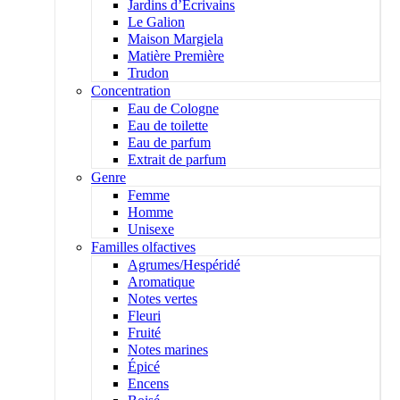
Jardins d’Écrivains
Le Galion
Maison Margiela
Matière Première
Trudon
Concentration
Eau de Cologne
Eau de toilette
Eau de parfum
Extrait de parfum
Genre
Femme
Homme
Unisexe
Familles olfactives
Agrumes/Hespéridé
Aromatique
Notes vertes
Fleuri
Fruité
Notes marines
Épicé
Encens