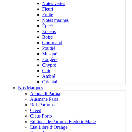
Notes vertes
Fleuri
Fruité
Notes marines
Épicé
Encens
Boisé
Gourmand
Poudré
Musqué
Fougère
Chypré
Cuir
Ambré
Oriental
Nos Marques
Acqua di Parma
Ausmane Paris
Bdk Parfums
Creed
Claus Porto
Editions de Parfums Frédéric Malle
Etat Libre d’Orange