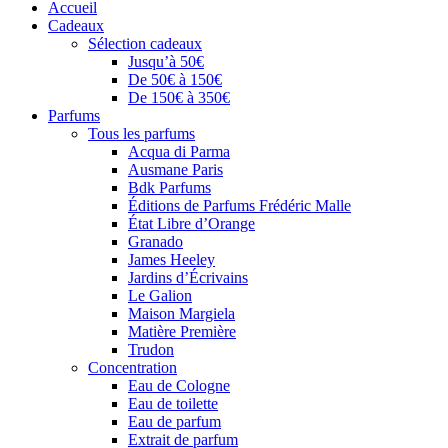
Accueil
Cadeaux
Sélection cadeaux
Jusqu’à 50€
De 50€ à 150€
De 150€ à 350€
Parfums
Tous les parfums
Acqua di Parma
Ausmane Paris
Bdk Parfums
Éditions de Parfums Frédéric Malle
État Libre d’Orange
Granado
James Heeley
Jardins d’Écrivains
Le Galion
Maison Margiela
Matière Première
Trudon
Concentration
Eau de Cologne
Eau de toilette
Eau de parfum
Extrait de parfum