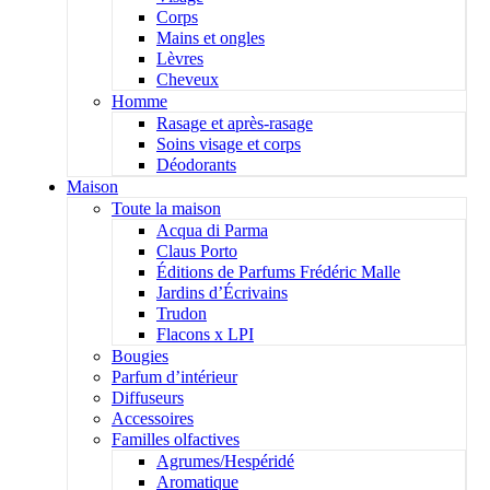
Corps
Mains et ongles
Lèvres
Cheveux
Homme
Rasage et après-rasage
Soins visage et corps
Déodorants
Maison
Toute la maison
Acqua di Parma
Claus Porto
Éditions de Parfums Frédéric Malle
Jardins d’Écrivains
Trudon
Flacons x LPI
Bougies
Parfum d’intérieur
Diffuseurs
Accessoires
Familles olfactives
Agrumes/Hespéridé
Aromatique