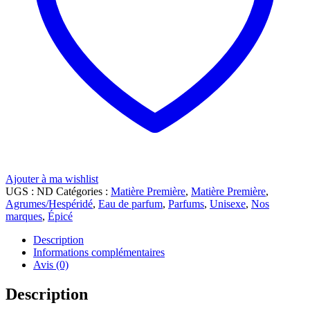
Ajouter à ma wishlist
UGS :
ND
Catégories :
Matière Première
,
Matière Première
,
Agrumes/Hespéridé
,
Eau de parfum
,
Parfums
,
Unisexe
,
Nos
marques
,
Épicé
Description
Informations complémentaires
Avis (0)
Description