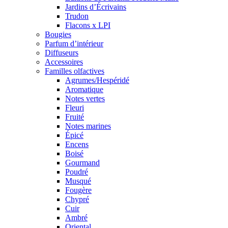
Jardins d’Écrivains
Trudon
Flacons x LPI
Bougies
Parfum d’intérieur
Diffuseurs
Accessoires
Familles olfactives
Agrumes/Hespéridé
Aromatique
Notes vertes
Fleuri
Fruité
Notes marines
Épicé
Encens
Boisé
Gourmand
Poudré
Musqué
Fougère
Chypré
Cuir
Ambré
Oriental