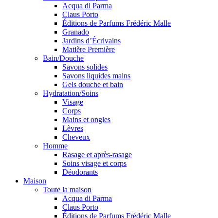
Acqua di Parma
Claus Porto
Éditions de Parfums Frédéric Malle
Granado
Jardins d’Écrivains
Matière Première
Bain/Douche
Savons solides
Savons liquides mains
Gels douche et bain
Hydratation/Soins
Visage
Corps
Mains et ongles
Lèvres
Cheveux
Homme
Rasage et après-rasage
Soins visage et corps
Déodorants
Maison
Toute la maison
Acqua di Parma
Claus Porto
Éditions de Parfums Frédéric Malle