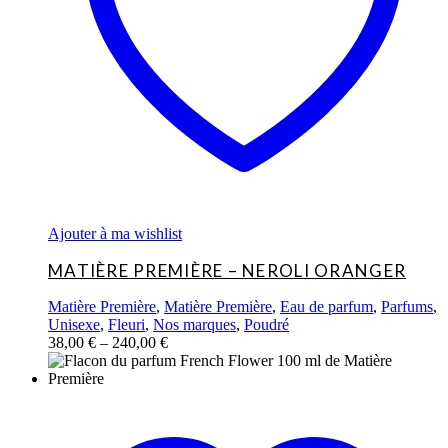
sur
la
page
du
produit
Ajouter à ma wishlist
MATIÈRE PREMIÈRE – NEROLI ORANGER
Matière Première
,
Matière Première
,
Eau de parfum
,
Parfums
,
Unisexe
,
Fleuri
,
Nos marques
,
Poudré
38,00
€
–
240,00
€
Ce
produit
a