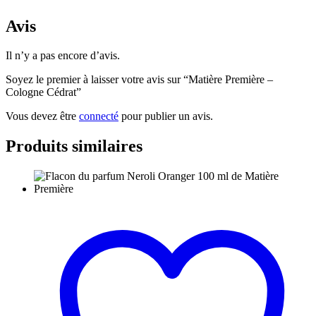
Avis
Il n’y a pas encore d’avis.
Soyez le premier à laisser votre avis sur “Matière Première –
Cologne Cédrat”
Vous devez être
connecté
pour publier un avis.
Produits similaires
Ce
produit
a
plusieurs
variations.
Les
options
peuvent
être
choisies