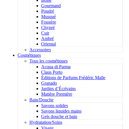
Boisé
Gourmand
Poudré
Musqué
Fougère
Chypré
Cuir
Ambré
Oriental
Accessoires
Cosmétiques
Tous les cosmétiques
Acqua di Parma
Claus Porto
Éditions de Parfums Frédéric Malle
Granado
Jardins d’Écrivains
Matière Première
Bain/Douche
Savons solides
Savons liquides mains
Gels douche et bain
Hydratation/Soins
Visage