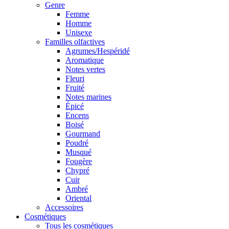
Genre
Femme
Homme
Unisexe
Familles olfactives
Agrumes/Hespéridé
Aromatique
Notes vertes
Fleuri
Fruité
Notes marines
Épicé
Encens
Boisé
Gourmand
Poudré
Musqué
Fougère
Chypré
Cuir
Ambré
Oriental
Accessoires
Cosmétiques
Tous les cosmétiques