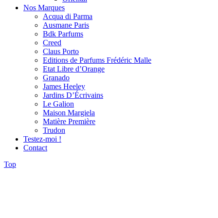
Nos Marques
Acqua di Parma
Ausmane Paris
Bdk Parfums
Creed
Claus Porto
Editions de Parfums Frédéric Malle
Etat Libre d’Orange
Granado
James Heeley
Jardins D’Écrivains
Le Galion
Maison Margiela
Matière Première
Trudon
Testez-moi !
Contact
Top